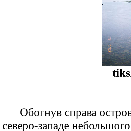
tik
Обогнув справа остров К
северо-западе небольшого