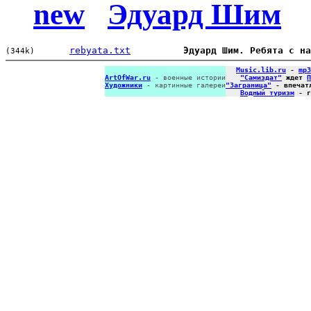
new
Эдуард Шим
rebyata.txt
Эдуард Шим. Ребята с на
(344k)
Music.lib.ru
-
mp3
ArtOfWar.ru
- военные истории
"Самиздат"
ждет
П
Художники
- картинные галереи
"Заграница"
- впечат
Водный туризм
- г