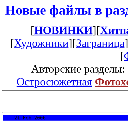
Новые файлы в разд
[
НОВИНКИ
][
Хитп
[
Художники
][
Заграница
[
Авторские разделы:
Остросюжетная
Фотох
21 Feb 2006