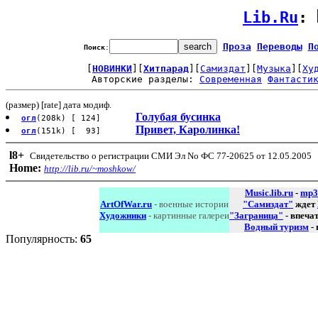
Lib.Ru
: 
Проза
Переводы
П
Поиск
:
[
НОВИНКИ
][
Хитпарад
][
Самиздат
][
Музыка
][
Ху
Авторские разделы: 
Современная
Фантасти
(размер) [rate] дата модиф.
Голубая бусинка
огл
(208k) [ 124]
Привет, Каролинка!
огл
(151k) [ 93]
l8
+
Свидетельство о регистрации СМИ Эл No ФС 77-20625 от 12.05.2005
Home:
http://lib.ru/~moshkow/
Music.lib.ru
-
mp3
ArtOfWar.ru
- военные истории
"Самиздат"
ждет
Художники
- картинные галереи
"Заграница"
- впеча
Водный туризм
-
Популярность:
65