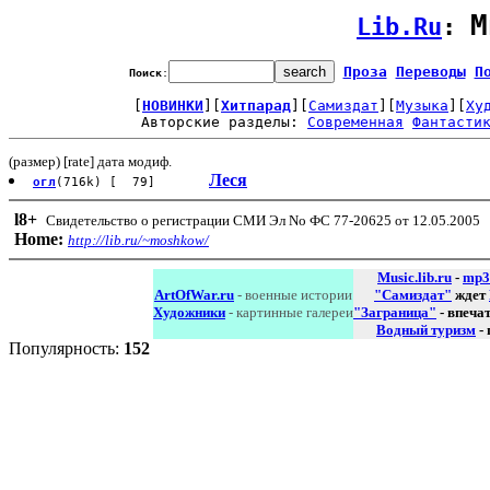
М
Lib.Ru
: 
Проза
Переводы
П
Поиск
:
[
НОВИНКИ
][
Хитпарад
][
Самиздат
][
Музыка
][
Ху
Авторские разделы: 
Современная
Фантасти
(размер) [rate] дата модиф.
Леся
огл
(716k) [ 79]
l8
+
Свидетельство о регистрации СМИ Эл No ФС 77-20625 от 12.05.2005
Home:
http://lib.ru/~moshkow/
Music.lib.ru
-
mp3
ArtOfWar.ru
- военные истории
"Самиздат"
ждет
Художники
- картинные галереи
"Заграница"
- впеча
Водный туризм
-
Популярность:
152