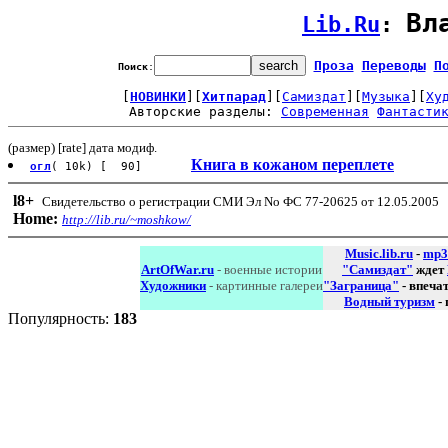
Вл
Lib.Ru
: 
Проза
Переводы
П
Поиск
:
[
НОВИНКИ
][
Хитпарад
][
Самиздат
][
Музыка
][
Ху
Авторские разделы: 
Современная
Фантасти
(размер) [rate] дата модиф.
Книга в кожаном переплете
огл
( 10k) [ 90]
l8
+
Свидетельство о регистрации СМИ Эл No ФС 77-20625 от 12.05.2005
Home:
http://lib.ru/~moshkow/
Music.lib.ru
-
mp3
ArtOfWar.ru
- военные истории
"Самиздат"
ждет
Художники
- картинные галереи
"Заграница"
- впеча
Водный туризм
-
Популярность:
183