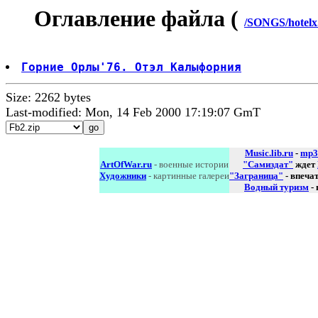
Оглавление файла (
/SONGS/hotelx.
Горние Орлы'76. Отэл Калыфорния
Size: 2262 bytes
Last-modified: Mon, 14 Feb 2000 17:19:07 GmT
Music.lib.ru
-
mp3
ArtOfWar.ru
- военные истории
"Самиздат"
ждет
Художники
- картинные галереи
"Заграница"
- впеча
Водный туризм
-