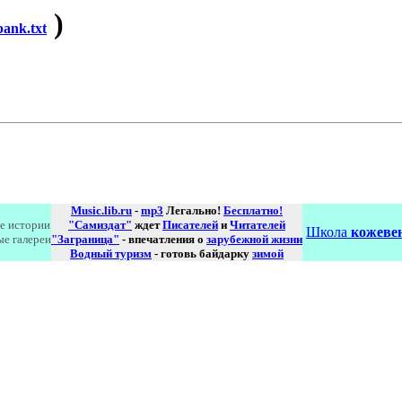
)
ank.txt
Music.lib.ru
-
mp3
Легально!
Бесплатно!
е истории
"Самиздат"
ждет
Писателей
и
Читателей
Школа
кожевен
ые галереи
"Заграница"
- впечатления о
зарубежной жизни
Водный туризм
- готовь байдарку
зимой