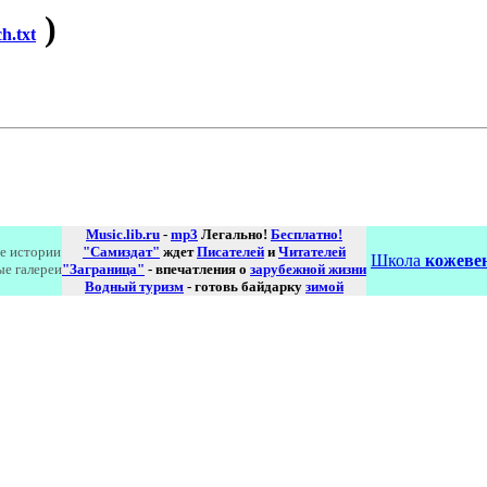
)
h.txt
Music.lib.ru
-
mp3
Легально!
Бесплатно!
е истории
"Самиздат"
ждет
Писателей
и
Читателей
Школа
кожевен
ые галереи
"Заграница"
- впечатления о
зарубежной жизни
Водный туризм
- готовь байдарку
зимой