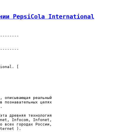
нии PepsiCola International
--------
