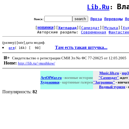
Вл
Lib.Ru
: 
Проза
Переводы
П
Поиск
:
[
НОВИНКИ
][
Хитпарад
][
Самиздат
][
Музыка
][
Ху
Авторские разделы: 
Современная
Фантасти
(размер) [rate] дата модиф.
Там есть такая штучка...
огл
( 16k) [ 90]
l8
+
Свидетельство о регистрации СМИ Эл No ФС 77-20625 от 12.05.2005
Home:
http://lib.ru/~moshkow/
Music.lib.ru
-
mp3
ArtOfWar.ru
- военные истории
"Самиздат"
ждет
Художники
- картинные галереи
"Заграница"
- впеча
Водный туризм
-
Популярность:
82