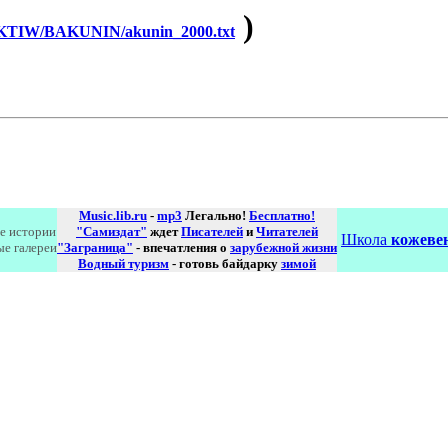
)
TIW/BAKUNIN/akunin_2000.txt
Music.lib.ru
-
mp3
Легально!
Бесплатно!
е истории
"Самиздат"
ждет
Писателей
и
Читателей
Школа
кожевен
ые галереи
"Заграница"
- впечатления о
зарубежной жизни
Водный туризм
- готовь байдарку
зимой