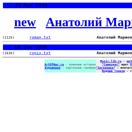
23 Nov 1999
new
Анатолий Мар
roman.txt
Анатолий Мариен
(212k)
04 Jun 1999
cynix.txt
Анатолий Марие
(163k)
Music.lib.ru
-
mp3
ArtOfWar.ru
- военные истории
"Самиздат"
ждет
П
Художники
- картинные галереи
"Заграница"
- впечат
Водный туризм
- г