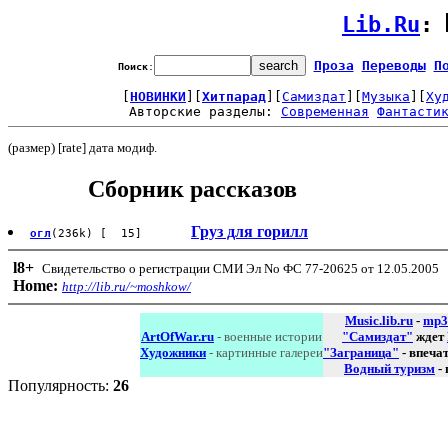
Lib.Ru
: 
Проза
Переводы
П
Поиск
:
[
НОВИНКИ
][
Хитпарад
][
Самиздат
][
Музыка
][
Ху
Авторские разделы: 
Современная
Фантасти
(размер) [rate] дата модиф.
Сборник рассказов
Груз для горилл
огл
(236k) [ 15]
l8
+
Свидетельство о регистрации СМИ Эл No ФС 77-20625 от 12.05.2005
Home:
http://lib.ru/~moshkow/
Music.lib.ru
-
mp3
ArtOfWar.ru
- военные истории
"Самиздат"
ждет
Художники
- картинные галереи
"Заграница"
- впеча
Водный туризм
-
Популярность:
26