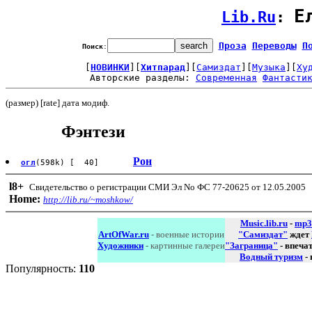
Е
Lib.Ru
: 
Проза
Переводы
П
Поиск
:
[
НОВИНКИ
][
Хитпарад
][
Самиздат
][
Музыка
][
Ху
Авторские разделы: 
Современная
Фантасти
(размер) [rate] дата модиф.
Фэнтези
Рон
огл
(598k) [ 40]
l8
+
Свидетельство о регистрации СМИ Эл No ФС 77-20625 от 12.05.2005
Home:
http://lib.ru/~moshkow/
Music.lib.ru
-
mp3
ArtOfWar.ru
- военные истории
"Самиздат"
ждет
Художники
- картинные галереи
"Заграница"
- впеча
Водный туризм
-
Популярность:
110