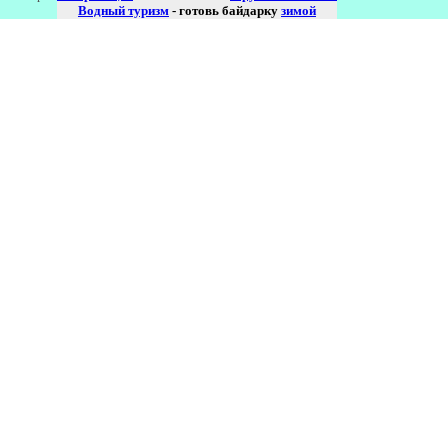
Водный туризм
- готовь байдарку
зимой