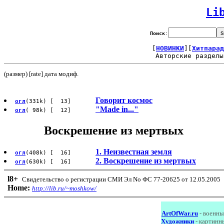
Li
Поиск
:
[
НОВИНКИ
][
Хитпарад
Авторские разделы
(размер) [rate] дата модиф.
Говорит космос
огл
(331k) [ 13]
"Made in..."
огл
( 98k) [ 12]
Воскрешение из мертвых
1. Неизвестная земля
огл
(408k) [ 16]
2. Воскрешение из мертвых
огл
(630k) [ 16]
l8
+
Свидетельство о регистрации СМИ Эл No ФС 77-20625 от 12.05.2005
Home:
http://lib.ru/~moshkow/
ArtOfWar.ru
- военны
Художники
- картинн