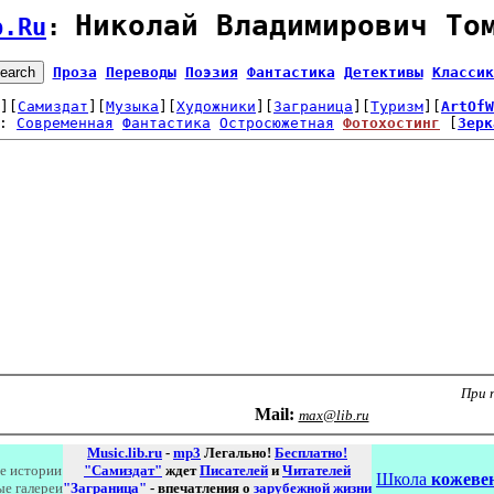
Николай Владимирович То
b.Ru
: 
Проза
Переводы
Поэзия
Фантастика
Детективы
Классик
][
Самиздат
][
Музыка
][
Художники
][
Заграница
][
Туризм
][
ArtOfW
: 
Современная
Фантастика
Остросюжетная
Фотохостинг
 [
Зерк
При 
Маil:
max@lib.ru
Music.lib.ru
-
mp3
Легально!
Бесплатно!
е истории
"Самиздат"
ждет
Писателей
и
Читателей
Школа
кожевен
ые галереи
"Заграница"
- впечатления о
зарубежной жизни