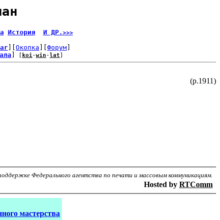
ман
а
История
И ДР.
>>>
ar
][
Окопка
][
Форум
]
ала
]
 [
koi
-
win
-
lat
]
(р.1911)
поддержке Федерального агентства по печати и массовым коммуникациям.
Hosted by
RTComm
ного мастерства