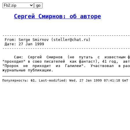
Сергей Смирнов: об авторе
-------------------------------------------------------
 From: Serge Smirnov (steller@chat.ru)

 Дате: 27 Jan 1999

-------------------------------------------------------
     Сам:  Сергей  Смирнов  (не  путать  с  известным ф
"проходил" в союз писателей  как фантаст), 41 год,  авт
"Пророк  не  приходит  из  Галилеи".  Участвовал  в раз
Популярность: 
61