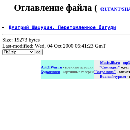
Оглавление файла (
/RUFANT/SHA
Дмитрий Шашурин. Перетомленное бигуди
Size: 19273 bytes
Last-modified: Wed, 04 Oct 2000 06:41:23 GmT
Music.lib.ru
-
mp3
ArtOfWar.ru
- военные истории
"Самиздат"
ждет
Художники
- картинные галереи
"Заграница"
- впеча
Водный туризм
-