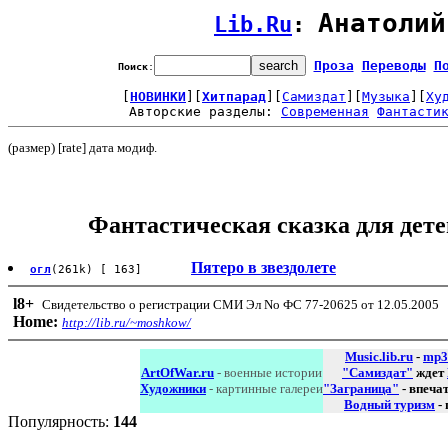
Анатолий
Lib.Ru
: 
Проза
Переводы
П
Поиск
:
[
НОВИНКИ
][
Хитпарад
][
Самиздат
][
Музыка
][
Ху
Авторские разделы: 
Современная
Фантасти
(размер) [rate] дата модиф.
Фантастическая сказка для дете
Пятеро в звездолете
огл
(261k) [ 163]
l8
+
Свидетельство о регистрации СМИ Эл No ФС 77-20625 от 12.05.2005
Home:
http://lib.ru/~moshkow/
Music.lib.ru
-
mp3
ArtOfWar.ru
- военные истории
"Самиздат"
ждет
Художники
- картинные галереи
"Заграница"
- впеча
Водный туризм
-
Популярность:
144