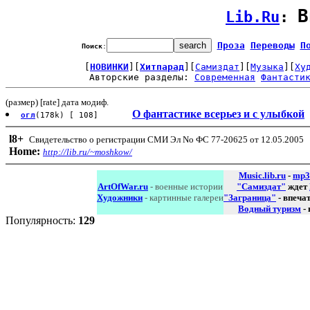
В
Lib.Ru
: 
Проза
Переводы
П
Поиск
:
[
НОВИНКИ
][
Хитпарад
][
Самиздат
][
Музыка
][
Ху
Авторские разделы: 
Современная
Фантасти
(размер) [rate] дата модиф.
О фантастике всерьез и с улыбкой
огл
(178k) [ 108]
l8
+
Свидетельство о регистрации СМИ Эл No ФС 77-20625 от 12.05.2005
Home:
http://lib.ru/~moshkow/
Music.lib.ru
-
mp3
ArtOfWar.ru
- военные истории
"Самиздат"
ждет
Художники
- картинные галереи
"Заграница"
- впеча
Водный туризм
-
Популярность:
129