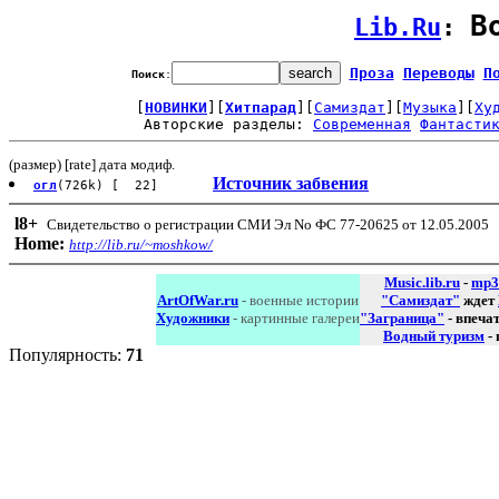
В
Lib.Ru
: 
Проза
Переводы
П
Поиск
:
[
НОВИНКИ
][
Хитпарад
][
Самиздат
][
Музыка
][
Ху
Авторские разделы: 
Современная
Фантасти
(размер) [rate] дата модиф.
Источник забвения
огл
(726k) [ 22]
l8
+
Свидетельство о регистрации СМИ Эл No ФС 77-20625 от 12.05.2005
Home:
http://lib.ru/~moshkow/
Music.lib.ru
-
mp3
ArtOfWar.ru
- военные истории
"Самиздат"
ждет
Художники
- картинные галереи
"Заграница"
- впеча
Водный туризм
-
Популярность:
71