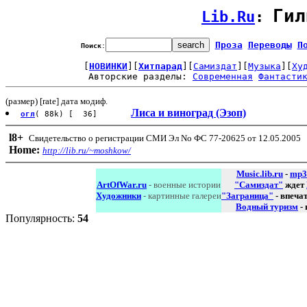
Гил
Lib.Ru
: 
Проза
Переводы
П
Поиск
:
[
НОВИНКИ
][
Хитпарад
][
Самиздат
][
Музыка
][
Ху
Авторские разделы: 
Современная
Фантасти
(размер) [rate] дата модиф.
Лиса и виноград (Эзоп)
огл
( 88k) [ 36]
l8
+
Свидетельство о регистрации СМИ Эл No ФС 77-20625 от 12.05.2005
Home:
http://lib.ru/~moshkow/
Music.lib.ru
-
mp3
ArtOfWar.ru
- военные истории
"Самиздат"
ждет
Художники
- картинные галереи
"Заграница"
- впеча
Водный туризм
-
Популярность:
54