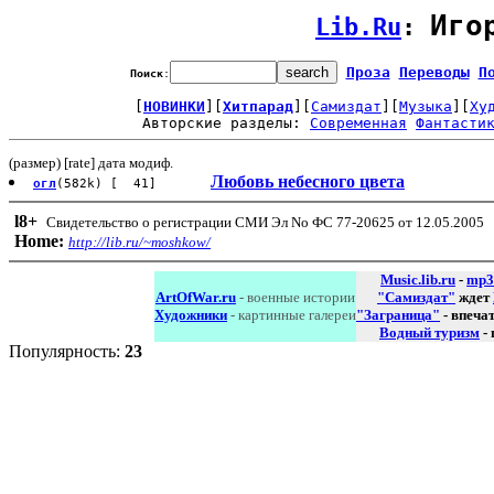
Иго
Lib.Ru
: 
Проза
Переводы
П
Поиск
:
[
НОВИНКИ
][
Хитпарад
][
Самиздат
][
Музыка
][
Ху
Авторские разделы: 
Современная
Фантасти
(размер) [rate] дата модиф.
Любовь небесного цвета
огл
(582k) [ 41]
l8
+
Свидетельство о регистрации СМИ Эл No ФС 77-20625 от 12.05.2005
Home:
http://lib.ru/~moshkow/
Music.lib.ru
-
mp3
ArtOfWar.ru
- военные истории
"Самиздат"
ждет
Художники
- картинные галереи
"Заграница"
- впеча
Водный туризм
-
Популярность:
23