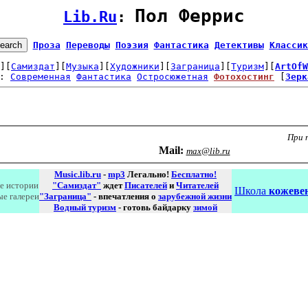
Пол Феррис
Lib.Ru
: 
Проза
Переводы
Поэзия
Фантастика
Детективы
Классик
][
Самиздат
][
Музыка
][
Художники
][
Заграница
][
Туризм
][
ArtOfW
: 
Современная
Фантастика
Остросюжетная
Фотохостинг
 [
Зерк
При 
Маil:
max@lib.ru
Music.lib.ru
-
mp3
Легально!
Бесплатно!
е истории
"Самиздат"
ждет
Писателей
и
Читателей
Школа
кожевен
ые галереи
"Заграница"
- впечатления о
зарубежной жизни
Водный туризм
- готовь байдарку
зимой