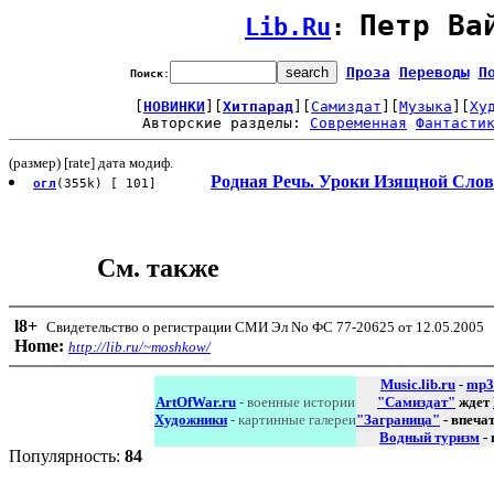
Петр Ва
Lib.Ru
: 
Проза
Переводы
П
Поиск
:
[
НОВИНКИ
][
Хитпарад
][
Самиздат
][
Музыка
][
Ху
Авторские разделы: 
Современная
Фантасти
(размер) [rate] дата модиф.
Родная Речь. Уроки Изящной Слов
огл
(355k) [ 101]
См. также
l8
+
Свидетельство о регистрации СМИ Эл No ФС 77-20625 от 12.05.2005
Home:
http://lib.ru/~moshkow/
Music.lib.ru
-
mp3
ArtOfWar.ru
- военные истории
"Самиздат"
ждет
Художники
- картинные галереи
"Заграница"
- впеча
Водный туризм
-
Популярность:
84