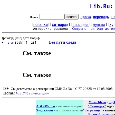
Lib.Ru
:
Проза
Переводы
П
Поиск
:
[
НОВИНКИ
][
Хитпарад
][
Самиздат
][
Музыка
][
Ху
Авторские разделы: 
Современная
Фантасти
(размер) [rate] дата модиф.
Без пути-следа
огл
(509k) [ 25]
См. также
См. также
l8
+
Свидетельство о регистрации СМИ Эл No ФС 77-20625 от 12.05.2005
Home:
http://lib.ru/~moshkow/
Music.lib.ru
-
mp3
ArtOfWar.ru
- военные истории
"Самиздат"
ждет
Художники
- картинные галереи
"Заграница"
- впеча
Водный туризм
-