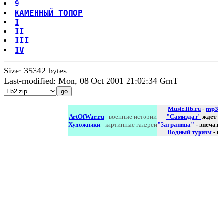
9
КАМЕННЫЙ ТОПОР
I
II
III
IV
Size: 35342 bytes
Last-modified: Mon, 08 Oct 2001 21:02:34 GmT
Music.lib.ru
-
mp3
ArtOfWar.ru
- военные истории
"Самиздат"
ждет
Художники
- картинные галереи
"Заграница"
- впеча
Водный туризм
-