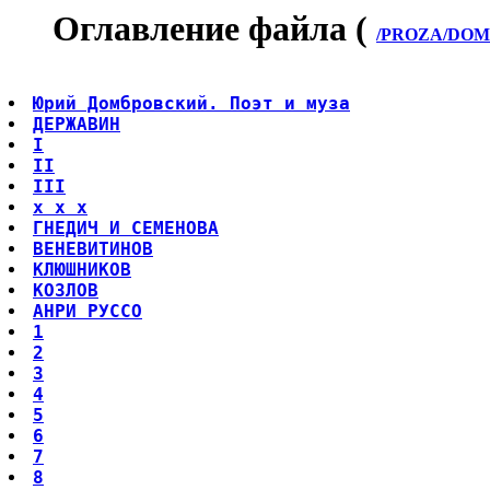
Оглавление файла (
/PROZA/DOMB
Юрий Домбровский. Поэт и муза
ДЕРЖАВИН
I
II
III
x x x
ГНЕДИЧ И СЕМЕНОВА
ВЕНЕВИТИНОВ
КЛЮШНИКОВ
КОЗЛОВ
АНРИ РУССО
1
2
3
4
5
6
7
8