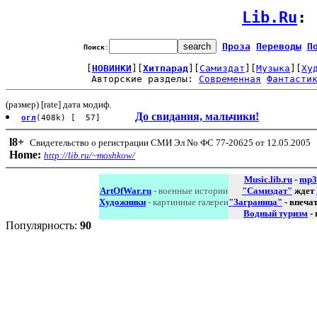
Lib.Ru
: 
Проза
Переводы
П
Поиск
:
[
НОВИНКИ
][
Хитпарад
][
Самиздат
][
Музыка
][
Ху
Авторские разделы: 
Современная
Фантасти
(размер) [rate] дата модиф.
До свидания, мальчики!
огл
(408k) [ 57]
l8
+
Свидетельство о регистрации СМИ Эл No ФС 77-20625 от 12.05.2005
Home:
http://lib.ru/~moshkow/
Music.lib.ru
-
mp3
ArtOfWar.ru
- военные истории
"Самиздат"
ждет
Художники
- картинные галереи
"Заграница"
- впеча
Водный туризм
-
Популярность:
90