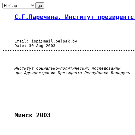
С.Г.Паречина. Институт президентс
-------------------------------------------------------
     Email: ispi@mail.belpak.by

     Date: 30 Aug 2003

-------------------------------------------------------
Институт социально-политических исследований
при Администрации Президента Республики Беларусь
Минск 2003