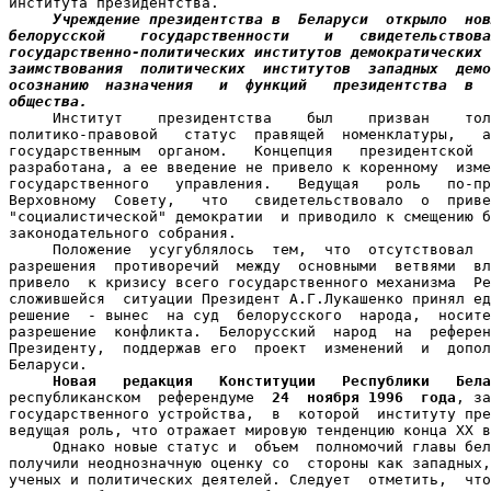
института президентства.

Учреждение президентства в  Беларуси  открыло  нов
белорусской    государственности    и   свидетельствова
государственно-политических институтов демократических 
заимствования  политических  институтов  западных  демо
осознанию  назначения   и  функций   президентства  в  
общества.

     Институт    президентства    был    призван    тол
политико-правовой   статус  правящей  номенклатуры,   а
государственным  органом.   Концепция   президентской  
разработана, а ее введение не привело к коренному  изме
государственного   управления.   Ведущая   роль   по-пр
Верховному  Совету,   что   свидетельствовало  о  приве
"социалистической" демократии  и приводило к смещению б
законодательного собрания.

     Положение  усугублялось  тем,  что  отсутствовал  
разрешения  противоречий  между  основными  ветвями  вл
привело  к кризису всего государственного механизма  Ре
сложившейся  ситуации Президент А.Г.Лукашенко принял ед
решение  - вынес  на суд  белорусского  народа,  носите
разрешение  конфликта.  Белорусский  народ  на  референ
Президенту,  поддержав его  проект  изменений  и  допол
Беларуси.

Новая   редакция   Конституции   Республики   Бела
республиканском  референдуме  
24  ноября 1996  года
, за
государственного устройства,  в  которой  институту пре
ведущая роль, что отражает мировую тенденцию конца XX в
     Однако новые статус и  объем  полномочий главы бел
получили неоднозначную оценку со  стороны как западных,
ученых и политических деятелей. Следует  отметить,  что