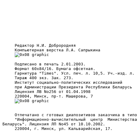
     Редактор Н.И. Доброродняя

     Компьютерная верстка Л.А. Сапрыкина

     Подписано в печать 2.01.2003.

     Формат 60x84/16. Бумага офсетная.

     Гарнитура "Times". Усл. печ. л. 10,5. Уч.-изд. л. 
     Тираж 400 экз. Зак. 273.

     Институт социально-политических исследований

     при Администрации Президента Республики Беларусь

     Лицензия ЛВ No256 от 01.04.1998

     220004, Минск, пр-т. Машерова, 7

     Отпечатано с готовых диапозитивов заказчика в типо
     "Информационно-вычислительный  центр  Министерства
Беларусь". Лицензия ЛП No45 от 10.10.2002.

     220004, г. Минск, ул. Кальварийская, 17.
