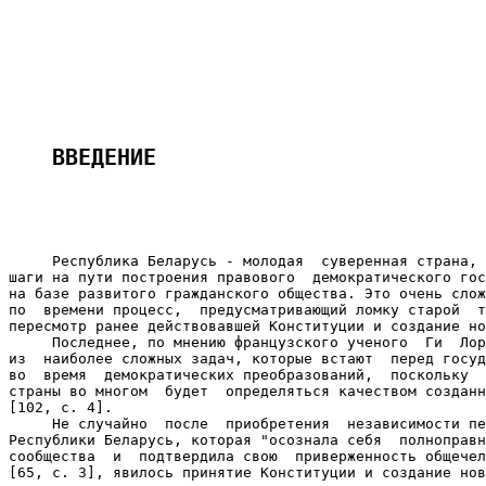
ВВЕДЕНИЕ
     Республика Беларусь - молодая  суверенная страна, 
шаги на пути построения правового  демократического гос
на базе развитого гражданского общества. Это очень слож
по  времени процесс,  предусматривающий ломку старой  т
пересмотр ранее действовавшей Конституции и создание но
     Последнее, по мнению французского ученого  Ги  Лор
из  наиболее сложных задач, которые встают  перед госуд
во  время  демократических преобразований,  поскольку  
страны во многом  будет  определяться качеством созданн
[102, с. 4].

     Не случайно  после  приобретения  независимости пе
Республики Беларусь, которая "осознала себя  полноправн
сообщества  и  подтвердила свою  приверженность общечел
[65, с. 3], явилось принятие Конституции и создание нов