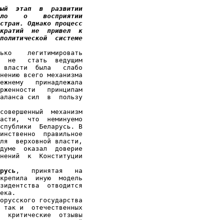
ый  этап  в  развитии

ло    о    восприятии

стран. Однако процесс

кратий  не  привел  к

политической  системе

ько    легитимировать

  не   стать  ведущим

 власти  была   слабо

нению всего механизма

ежнему   принадлежала

рженности   принципам

аланса сил  в  пользу

совершенный  механизм

асти,  что  неминуемо

спублики  Беларусь. В

инственно  правильное

ля  верховной власти,

думе  оказал  доверие

нений  к  Конституции

русь
,   принятая   на

крепила  иную  модель

зидентства  отводится

ека.

орусского государства

 так и  отечественных

  критические  отзывы
