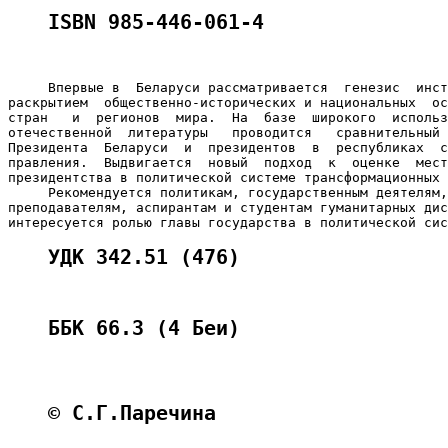
ISBN 985-446-061-4
     Впервые в  Беларуси рассматривается  генезис  инст
раскрытием  общественно-исторических и национальных  ос
стран   и  регионов  мира.  На  базе  широкого  использ
отечественной  литературы   проводится   сравнительный 
Президента  Беларуси  и  президентов  в  республиках  с
правления.  Выдвигается  новый  подход  к  оценке  мест
президентства в политической системе трансформационных 
     Рекомендуется политикам, государственным деятелям,
преподавателям, аспирантам и студентам гуманитарных дис
УДК 342.51 (476)
ББК 66.3 (4 Беи)
© С.Г.Паречина