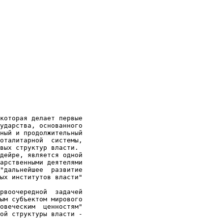
которая делает первые

ударства, основанного

ный и продолжительный

оталитарной  системы,

вых структур власти.

дейре, является одной

арственными деятелями

"дальнейшее  развитие

ых институтов власти"

рвоочередной  задачей

ым субъектом мирового

овеческим  ценностям"

ой структуры власти -
