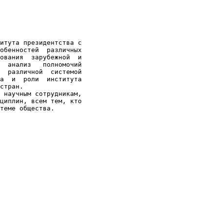
итута президентства с

обенностей  различных

ования  зарубежной  и

  анализ   полномочий

  различной  системой

а  и  роли  института

стран.

 научным сотрудникам,

циплин, всем тем, кто
