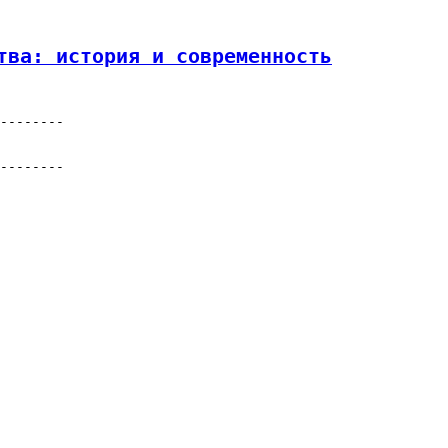
тва: история и современность
--------

--------
