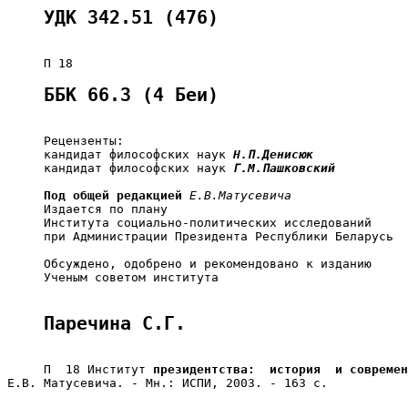
УДК 342.51 (476)
ББК 66.3 (4 Беи)
     Рецензенты:

     кандидат философских наук 
Н.П.Денисюк
     кандидат философских наук 
Г.М.Пашковский
Под общей редакцией
Е.В.Матусевича
     Издается по плану

     Института социально-политических исследований

     при Администрации Президента Республики Беларусь

     Обсуждено, одобрено и рекомендовано к изданию

     Ученым советом института

Паречина С.Г.
     П  18 Институт 
президентства:  история  и современ
Е.В. Матусевича. - Мн.: ИСПИ, 2003. - 163 с.
