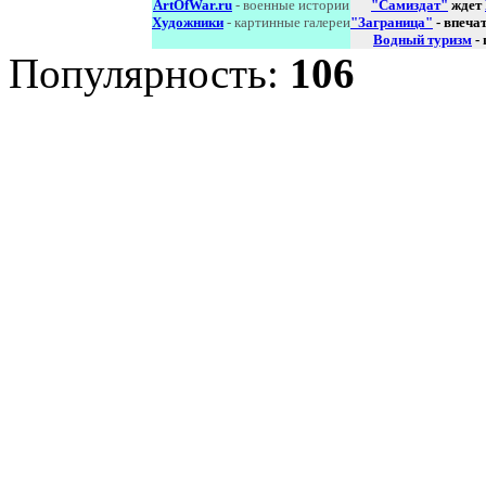
ArtOfWar.ru
- военные истории
"Самиздат"
ждет
Художники
- картинные галереи
"Заграница"
- впеча
Водный туризм
-
Популярность:
106