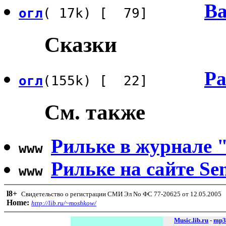
Ва
огл
( 17k) [ 79]
Сказки
Ра
огл
(155k) [ 22]
См. также
Рильке в журнале 
www
Рильке на сайте Se
www
l8
+
Свидетельство о регистрации СМИ Эл No ФС 77-20625 от 12.05.2005
Home:
http://lib.ru/~moshkow/
Music.lib.ru
-
mp3