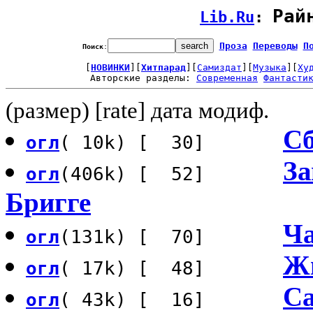
Рай
Lib.Ru
: 
Проза
Переводы
П
Поиск
:
[
НОВИНКИ
][
Хитпарад
][
Самиздат
][
Музыка
][
Ху
Авторские разделы: 
Современная
Фантасти
(размер) [rate] дата модиф.
Сб
огл
( 10k) [ 30]
За
огл
(406k) [ 52]
Бригге
Ча
огл
(131k) [ 70]
Ж
огл
( 17k) [ 48]
С
огл
( 43k) [ 16]