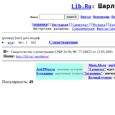
Шарл
Lib.Ru
: 
Проза
Переводы
П
Поиск
:
[
НОВИНКИ
][
Хитпарад
][
Самиздат
][
Музыка
][
Ху
Авторские разделы: 
Современная
Фантасти
(размер) [rate] дата модиф.
Стихотворения
огл
( 9k) [ 93]
l8
+
Свидетельство о регистрации СМИ Эл No ФС 77-20625 от 12.05.2005
Home:
http://lib.ru/~moshkow/
Music.lib.ru
-
mp3
ArtOfWar.ru
- военные истории
"Самиздат"
ждет
Художники
- картинные галереи
"Заграница"
- впеча
Водный туризм
-
Популярность:
49