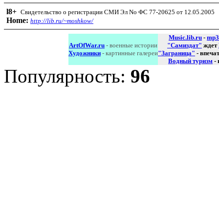
l8
+
Свидетельство о регистрации СМИ Эл No ФС 77-20625 от 12.05.2005
Home:
http://lib.ru/~moshkow/
Music.lib.ru
-
mp3
ArtOfWar.ru
- военные истории
"Самиздат"
ждет
Художники
- картинные галереи
"Заграница"
- впеча
Водный туризм
-
Популярность:
96