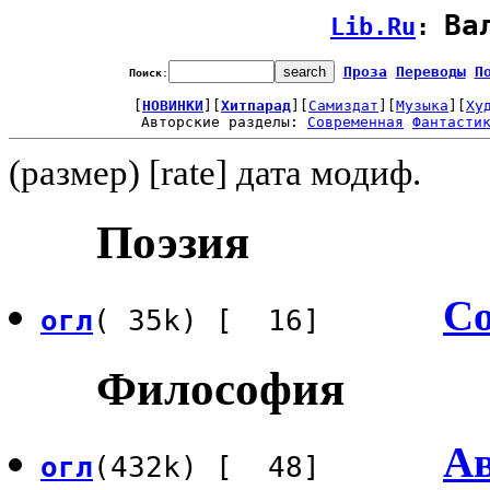
Ва
Lib.Ru
: 
Проза
Переводы
П
Поиск
:
[
НОВИНКИ
][
Хитпарад
][
Самиздат
][
Музыка
][
Ху
Авторские разделы: 
Современная
Фантасти
(размер) [rate] дата модиф.
Поэзия
С
огл
( 35k) [ 16]
Философия
Ав
огл
(432k) [ 48]