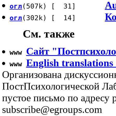
Au
огл
(507k) [ 31]
Ко
огл
(302k) [ 14]
См. также
Сайт "Постпсихоло
www
English translations
www
Организована дискуссион
ПостПсихологической Лаб
пустое письмо по адресу 
subscribe@egroups.com