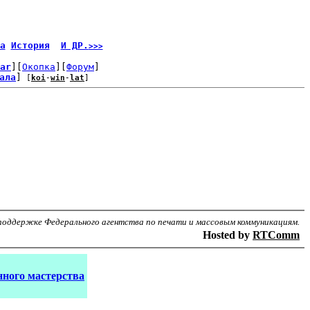
а
История
И ДР.
>>>
ar
][
Окопка
][
Форум
]
ала
]
 [
koi
-
win
-
lat
]
поддержке Федерального агентства по печати и массовым коммуникациям.
Hosted by
RTComm
ного мастерства