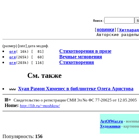
Поиск
:
[
НОВИНКИ
][
Хитпарад
Авторские разделы
(размер) [rate] дата модиф.
Стихотворения в прозе
огл
( 16k) [ 81]
Вечные мгновения
огл
(265k) [ 60]
Стихотворения
огл
(203k) [ 116]
См. также
Хуан Рамон Хименес в библиотеке Олега Аристова
www
l8
+
Свидетельство о регистрации СМИ Эл No ФС 77-20625 от 12.05.2005
Home:
http://lib.ru/~moshkow/
ArtOfWar.ru
- военны
Художники
- картинн
Популярность:
156