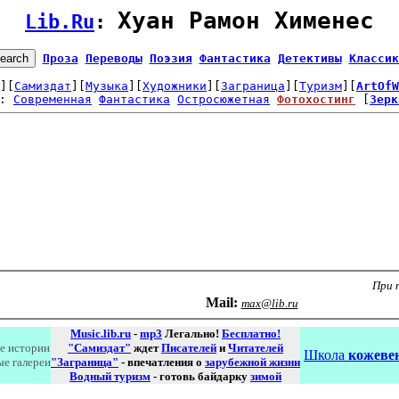
Хуан Рамон Хименес
Lib.Ru
: 
Проза
Переводы
Поэзия
Фантастика
Детективы
Классик
][
Самиздат
][
Музыка
][
Художники
][
Заграница
][
Туризм
][
ArtOfW
: 
Современная
Фантастика
Остросюжетная
Фотохостинг
 [
Зерк
При 
Маil:
max@lib.ru
Music.lib.ru
-
mp3
Легально!
Бесплатно!
е истории
"Самиздат"
ждет
Писателей
и
Читателей
Школа
кожевен
ые галереи
"Заграница"
- впечатления о
зарубежной жизни
Водный туризм
- готовь байдарку
зимой