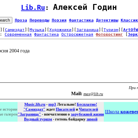
Алексей Годин
Lib.Ru
: 
Проза
Переводы
Поэзия
Фантастика
Детективы
Классик
][
Самиздат
][
Музыка
][
Художники
][
Заграница
][
Туризм
][
ArtOfW
: 
Современная
Фантастика
Остросюжетная
Фотохостинг
 [
Зерк
сия 2004 года
При 
Маil:
max@lib.ru
Music.lib.ru
-
mp3
Легально!
Бесплатно!
е истории
"Самиздат"
ждет
Писателей
и
Читателей
Школа
кожевен
ые галереи
"Заграница"
- впечатления о
зарубежной жизни
Водный туризм
- готовь байдарку
зимой