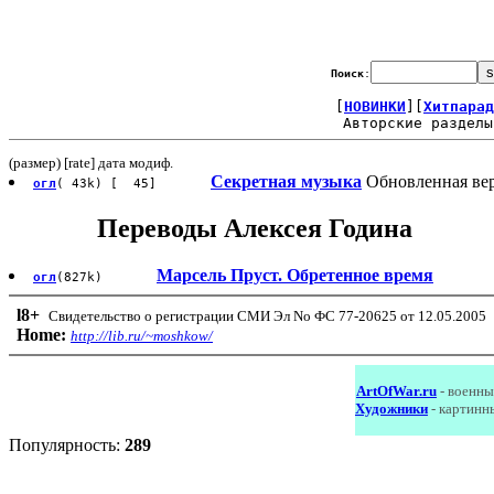
Поиск
:
[
НОВИНКИ
][
Хитпарад
Авторские разделы
(размер) [rate] дата модиф.
Секретная музыка
Обновленная вер
огл
( 43k) [ 45]
Переводы Алексея Година
Марсель Пруст. Обретенное время
огл
(827k)
l8
+
Свидетельство о регистрации СМИ Эл No ФС 77-20625 от 12.05.2005
Home:
http://lib.ru/~moshkow/
ArtOfWar.ru
- военны
Художники
- картинн
Популярность:
289