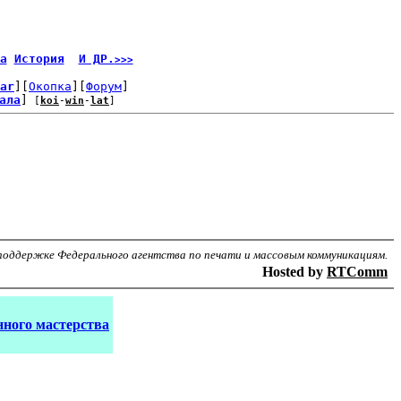
а
История
И ДР.
>>>
ar
][
Окопка
][
Форум
]
ала
]
 [
koi
-
win
-
lat
]
поддержке Федерального агентства по печати и массовым коммуникациям.
Hosted by
RTComm
ного мастерства