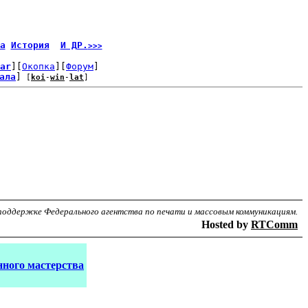
а
История
И ДР.
>>>
ar
][
Окопка
][
Форум
]
ала
]
 [
koi
-
win
-
lat
]
поддержке Федерального агентства по печати и массовым коммуникациям.
Hosted by
RTComm
ного мастерства