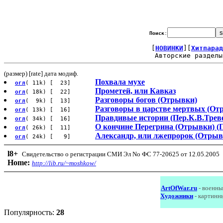
Поиск
:
[
НОВИНКИ
][
Хитпарад
Авторские разделы
(размер) [rate] дата модиф.
Похвала мухе
огл
( 11k) [ 23]
Прометей, или Кавказ
огл
( 18k) [ 22]
Разговоры богов (Отрывки)
огл
( 9k) [ 13]
Разговоры в царстве мертвых (От
огл
( 13k) [ 16]
Правдивые истории (Пер.К.В.Трев
огл
( 34k) [ 16]
О кончине Перегрина (Отрывки) (
огл
( 26k) [ 11]
Александр, или лжепророк (Отрывк
огл
( 24k) [ 9]
l8
+
Свидетельство о регистрации СМИ Эл No ФС 77-20625 от 12.05.2005
Home:
http://lib.ru/~moshkow/
ArtOfWar.ru
- военны
Художники
- картинн
Популярность:
28