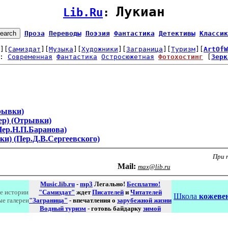
Лукиан
Lib.Ru
: 
Проза
Переводы
Поэзия
Фантастика
Детективы
Классик
][
Самиздат
][
Музыка
][
Художники
][
Заграница
][
Туризм
][
ArtOfW
: 
Современная
Фантастика
Остросюжетная
Фотохостинг
 [
Зерк
рывки)
ер) (Отрывки)
Пер.Н.П.Баранова)
и) (Пер.Д.В.Сергеевского)
При 
Маil:
max@lib.ru
Music.lib.ru
-
mp3
Легально!
Бесплатно!
е истории
"Самиздат"
ждет
Писателей
и
Читателей
Школа
кожевен
ые галереи
"Заграница"
- впечатления о
зарубежной жизни
Водный туризм
- готовь байдарку
зимой