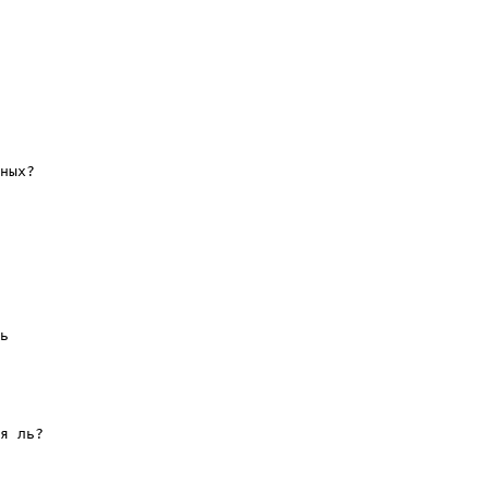
ных?

ь

я ль?
