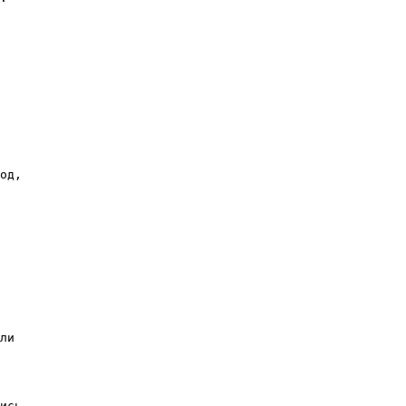
од,

ли

ись.
