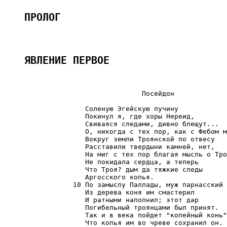
ПРОЛОГ
ЯВЛЕНИЕ ПЕРВОЕ
                                  Посейдон

                    Соленую Эгейскую пучину

                    Покинул я, где хоры Нереид,

                    Свиваяся следами, дивно блещут...

                    О, никогда с тех пор, как с Фебом м
                    Вокруг земли Троянской по отвесу

                    Расставили твердыни камней, нет,

                    На миг с тех пор благая мысль о Тро
                    Не покидала сердца, а теперь

                    Что Троя? дым да тяжкие следы

                    Аргосского копья.

                 10 По замыслу Паллады, муж парнасский

                    Из дерева коня им смастерил

                    И ратными наполнил; этот дар

                    Погибельный троянцами был принят.

                    Так и в века пойдет "копейный конь"
                    Что копья им во чреве сохранил он.
