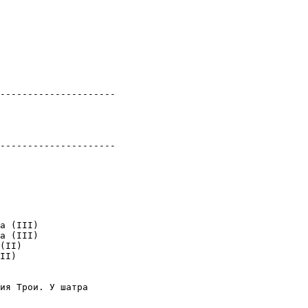
---------------------

---------------------

а (III)

а (III)

(II)

II)

ия Трои. У шатра
