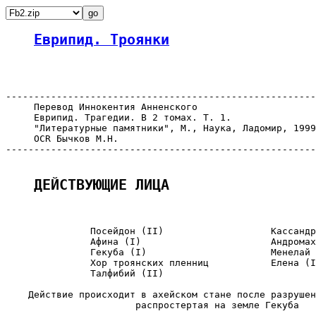
Еврипид. Троянки
-------------------------------------------------------
     Перевод Иннокентия Анненского

     Еврипид. Трагедии. В 2 томах. Т. 1.

     "Литературные памятники", М., Наука, Ладомир, 1999

     OCR Бычков М.Н.

-------------------------------------------------------
ДЕЙСТВУЮЩИЕ ЛИЦА
               Посейдон (II)                   Кассандр
               Афина (I)                       Андромах
               Гекуба (I)                      Менелай 
               Хор троянских пленниц           Елена (I
               Талфибий (II)

    Действие происходит в ахейском стане после разрушен
                       распростертая на земле Гекуба
