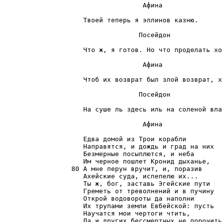
                                   Афина

                    Твоей теперь я эллинов казню.

                                  Посейдон

                    Что ж, я готов. Но что проделать хо
                                   Афина

                    Чтоб их возврат был злой возврат, х
                                  Посейдон

                    На суше ль здесь иль на соленой вла
                                   Афина

                    Едва домой из Трои корабли

                    Направятся, и дождь и град на них

                    Безмерные посыплются, и неба

                    Им черное пошлет Кронид дыханье,

                 80 А мне перун вручит, и, поразив

                    Ахейские суда, испепелю их...

                    Ты ж, бог, заставь Эгейские пути

                    Греметь от треволнений и в пучину

                    Открой водовороты да наполни

                    Их трупами земли Евбейской: пусть

                    Научатся мои чертоги чтить,

                    Да и других бессмертных не порочить