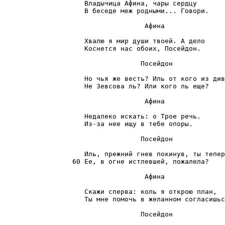
                    Владычица Афина, чары сердцу

                    В беседе меж родными... Говори.

                                   Афина

                    Хвалю я мир души твоей. А дело

                    Коснется нас обоих, Посейдон.

                                  Посейдон

                    Но чья же весть? Иль от кого из див
                    Не Зевсова ль? Или кого ль еще?

                                   Афина

                    Недалеко искать: о Трое речь.

                    Из-за нее ищу в тебе опоры.

                                  Посейдон

                    Иль, прежний гнев покинув, ты тепер
                 60 Ее, в огне истлевшей, пожалела?

                                   Афина

                    Скажи сперва: коль я открою план,

                    Ты мне помочь в желанном согласишьс
                                  Посейдон
