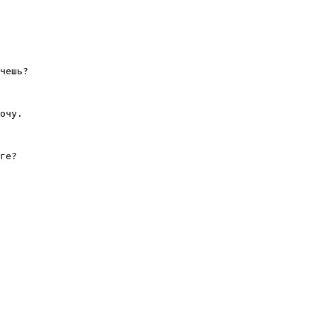
чешь?

очу.

ге?

.
