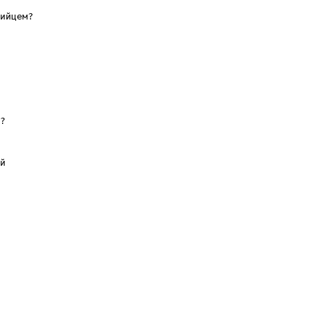
ийцем?

?

й
