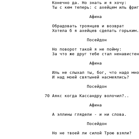
                    Конечно да. Но знать и я хочу:

                    Ты с кем теперь: с ахейцем иль фриг
                                   Афина

                    Обрадовать троянцев и возврат

                    Хотела б я ахейцев сделать горьким.

                                  Посейдон

                    Но поворот такой я не пойму:

                    За что же друг тебе стал ненавистен
                                   Афина

                    Иль не слыхал ты, бог, что надо мно
                    И над моей святыней насмеялись?

                                  Посейдон

                 70 Аякс когда Кассандру волочил?..

                                   Афина

                    А эллины глядели - и ни слова.

                                  Посейдон

                    Но не твоей ли силой Трою взяли?
