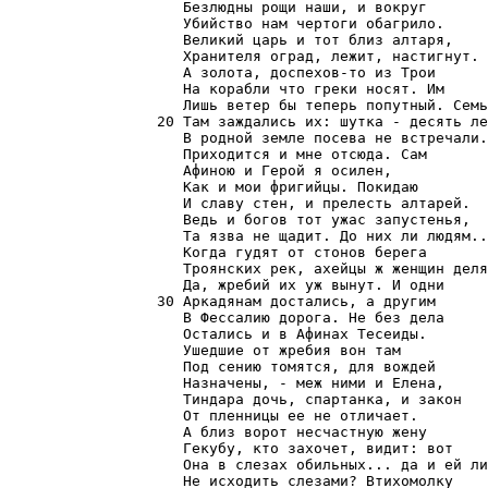
                    Безлюдны рощи наши, и вокруг

                    Убийство нам чертоги обагрило.

                    Великий царь и тот близ алтаря,

                    Хранителя оград, лежит, настигнут.

                    А золота, доспехов-то из Трои

                    На корабли что греки носят. Им

                    Лишь ветер бы теперь попутный. Семь
                 20 Там заждались их: шутка - десять ле
                    В родной земле посева не встречали.

                    Приходится и мне отсюда. Сам

                    Афиною и Герой я осилен,

                    Как и мои фригийцы. Покидаю

                    И славу стен, и прелесть алтарей.

                    Ведь и богов тот ужас запустенья,

                    Та язва не щадит. До них ли людям..
                    Когда гудят от стонов берега

                    Троянских рек, ахейцы ж женщин деля
                    Да, жребий их уж вынут. И одни

                 30 Аркадянам достались, а другим

                    В Фессалию дорога. Не без дела

                    Остались и в Афинах Тесеиды.

                    Ушедшие от жребия вон там

                    Под сению томятся, для вождей

                    Назначены, - меж ними и Елена,

                    Тиндара дочь, спартанка, и закон

                    От пленницы ее не отличает.

                    А близ ворот несчастную жену

                    Гекубу, кто захочет, видит: вот

                    Она в слезах обильных... да и ей ли

                    Не исходить слезами? Втихомолку
