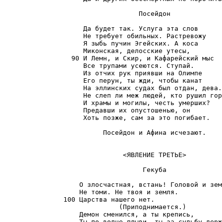
                                  Посейдон

                    Да будет так. Услуга эта слов

                    Не требует обильных. Растревожу

                    Я зыбь пучин Эгейских. А коса

                    Миконская, делосские утесы,

                 90 И Лемн, и Скир, и Кафарейский мыс

                    Все трупами усеются. Ступай.

                    Из отчих рук приявши на Олимпе

                    Его перун, ты жди, чтобы канат

                    На эллинских судах был отдан, дева.

                    Не слеп ли меж людей, кто рушил гор
                    И храмы и могилы, честь умерших?

                    Предавши их опустошенью, он

                    Хоть позже, сам за это погибает.

                         Посейдон и Афина исчезают.

                              <ЯВЛЕНИЕ ТРЕТЬЕ>

                                   Гекуба

                   О злосчастная, встань! Головой и зем
                   Не томи. Не твоя и земля.

               100 Царства нашего нет.

                             (Приподнимается.)

                   Демон сменился, а ты крепись,

                   Ты по волне плыви, ты за судьбу держ