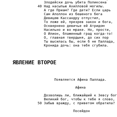
                    Злодейски дочь убита Поликсена

                 40 Над насыпью Ахилловой могилы.

                    А где Приам? Где дети? Если царь

                    Сам Аполлон из бешеного бега

                    Девицею Кассандру отпустил,

                    То ложе ей, презрев закон и бога,

                    Осквернено девичье ей Атридом

                    Насильно и во мраке. Но, прости,

                    О Илион, блаженный град когда-то!

                    О, главная твердыня, до сих пор

                    Ты высилась бы, если б не Паллада,

                    Кронида дочь: она тебя сгубила.

ЯВЛЕНИЕ ВТОРОЕ
                         Появляется Афина Паллада.

                                   Афина

                    Дозволишь ли, ближайший к Зевсу бог
                    Великий бог, чтобы к тебе я слово,

                 50 Забыв вражду, с приветом обратила?

                                  Посейдон
