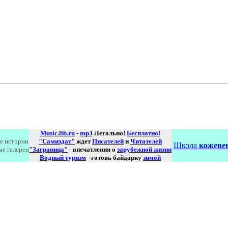
Music.lib.ru
-
mp3
Легально!
Бесплатно!
е истории
"Самиздат"
ждет
Писателей
и
Читателей
Школа
кожевен
ые галереи
"Заграница"
- впечатления о
зарубежной жизни
Водный туризм
- готовь байдарку
зимой