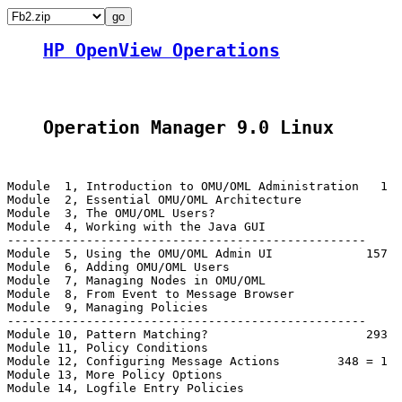
HP OpenView Operations
Operation Manager 9.0 Linux
Module  1, Introduction to OMU/OML Administration   1  
Module  2, Essential OMU/OML Architecture              
Module  3, The OMU/OML Users?                          
Module  4, Working with the Java GUI

--------------------------------------------------     
Module  5, Using the OMU/OML Admin UI             157

Module  6, Adding OMU/OML Users

Module  7, Managing Nodes in OMU/OML

Module  8, From Event to Message Browser               
Module  9, Managing Policies                           
--------------------------------------------------

Module 10, Pattern Matching?                      293

Module 11, Policy Conditions

Module 12, Configuring Message Actions        348 = 1

Module 13, More Policy Options

Module 14, Logfile Entry Policies                      
--------------------------------------------------
