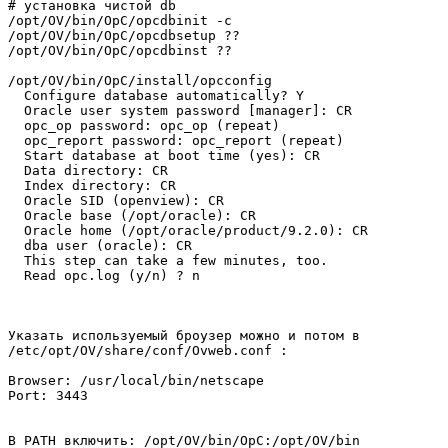
# установка чистой db

/opt/OV/bin/OpC/opcdbinit -c

/opt/OV/bin/OpC/opcdbsetup ??

/opt/OV/bin/OpC/opcdbinst ??

/opt/OV/bin/OpC/install/opcconfig

  Configure database automatically? Y

  Oracle user system password [manager]: CR

  opc_op password: opc_op (repeat)

  opc_report password: opc_report (repeat)

  Start database at boot time (yes): CR

  Data directory: CR

  Index directory: CR

  Oracle SID (openview): CR

  Oracle base (/opt/oracle): CR

  Oracle home (/opt/oracle/product/9.2.0): CR

  dba user (oracle): CR

  This step can take a few minutes, too.

  Read opc.log (y/n) ? n 
Указать используемый броузер можно и потом в

/etc/opt/OV/share/conf/Ovweb.conf :

Browser: /usr/local/bin/netscape

Port: 3443

В PATH включить: /opt/OV/bin/OpC:/opt/OV/bin
