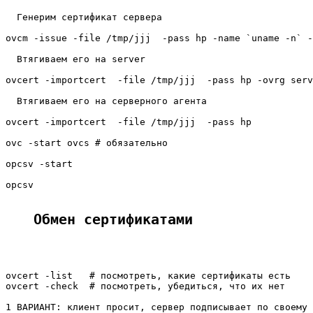
  Генерим сертификат сервера

ovcm -issue -file /tmp/jjj  -pass hp -name `uname -n` -
  Втягиваем его на server

ovcert -importcert  -file /tmp/jjj  -pass hp -ovrg serv
  Втягиваем его на серверного агента

ovcert -importcert  -file /tmp/jjj  -pass hp

ovc -start ovcs # обязательно

opcsv -start

opcsv

Обмен сертификатами
ovcert -list   # посмотреть, какие сертификаты есть

ovcert -check  # посмотреть, убедиться, что их нет

1 ВАРИАНТ: клиент просит, сервер подписывает по своему 