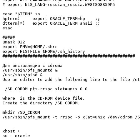
# export NLS_LANG=russian_russia.WE8ISO8859P5

case "$TERM" in

hpterm)	    export ORACLE_TERM=hp    ;;

dtterm|*)   export ORACLE_TERM=ansii ;;

esac

#####

umask 022

export ENV=$HOME/.shrc

export HISTFILE=$HOME/.sh_history

#####################################################

Для инсталляции с cdroma

/usr/sbin/pfs_mountd &

/usr/sbin/pfsd &

Use an editor to add the following line to the file /et
 /SD_CDROM pfs-rripc xlat=unix 0 0

where 
 is the CD-ROM device file.

Create the directory /SD_CDROM.

mkdir /SD_CDROM

/usr/sbin/pfs_mount -t rripc -o xlat=unix /dev/cdrom /S
xhost +

su - oracle
