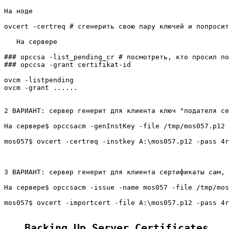
На ноде

ovcert -certreq # сгенерить свою пару ключей и попросит
   На сервере

### opccsa -list_pending_cr # посмотреть, кто просил по
### opccsa -grant certifikat-id

ovcm -listpending

ovcm -grant ......

2 ВАРИАНТ: сервер генерит для клиента ключ "подателя се
На сервере$ opccsacm -genInstKey -file /tmp/mos057.p12 
mos057$ ovcert -certreq -instkey A:\mos057.p12 -pass 4r
3 ВАРИАНТ: сервер генерит для клиента сертификаты сам, 
На сервере$ opccsacm -issue -name mos057 -file /tmp/mos
mos057$ ovcert -importcert -file A:\mos057.p12 -pass 4r
Backing Up Server Certificates