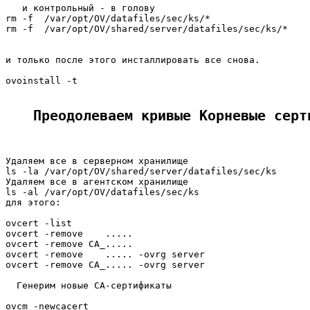
   и контрольный - в голову

rm -f  /var/opt/OV/datafiles/sec/ks/*

rm -f  /var/opt/OV/shared/server/datafiles/sec/ks/*

и только после этого инсталлировать все снова.

ovoinstall -t

Преодолеваем кривые Корневые серт
Удаляем все в серверном хранилище

ls -la /var/opt/OV/shared/server/datafiles/sec/ks

Удаляем все в агентском хранилище

ls -al /var/opt/OV/datafiles/sec/ks

для этого:

ovcert -list

ovcert -remove    .....

ovcert -remove CA_.....

ovcert -remove    ..... -ovrg server

ovcert -remove CA_..... -ovrg server

  Генерим новые CA-сертификаты

ovcm -newcacert
