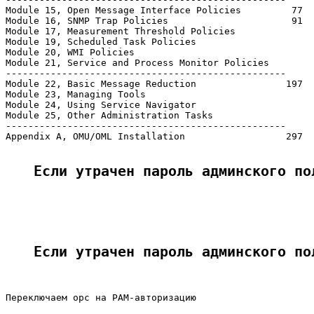
Module 15, Open Message Interface Policies         77

Module 16, SNMP Trap Policies                      91

Module 17, Measurement Threshold Policies

Module 19, Scheduled Task Policies

Module 20, WMI Policies

Module 21, Service and Process Monitor Policies        
--------------------------------------------------

Module 22, Basic Message Reduction                197

Module 23, Managing Tools

Module 24, Using Service Navigator                     
Module 25, Other Administration Tasks                  
--------------------------------------------------

Appendix A, OMU/OML Installation                  297

Если утрачен пароль админского по
Если утрачен пароль админского по
Переключаем opc на PAM-авторизацию
