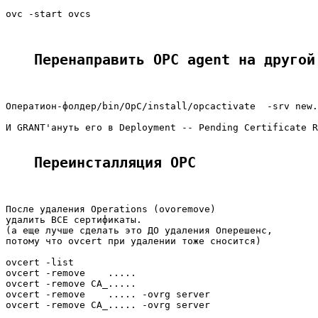
ovc -start ovcs

Перенаправить OPC agent на другой
Оператион-фолдер/bin/OpC/install/opcactivate  -srv new.
И GRANT'ануть его в Deployment -- Pending Certificate R
Переинсталляция OPC
После удаления Operations (ovoremove)

удалить ВСЕ сертификаты.

(а еще лучше сделать это ДО удаления Оперешенс,

потому что ovcert при удалении тоже сносится)

ovcert -list

ovcert -remove    .....

ovcert -remove CA_.....

ovcert -remove    ..... -ovrg server

ovcert -remove CA_..... -ovrg server
