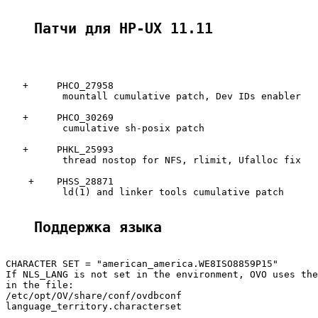
Патчи для HP-UX 11.11
   +     PHCO_27958

          mountall cumulative patch, Dev IDs enabler

   +     PHCO_30269

          cumulative sh-posix patch

   +     PHKL_25993

          thread nostop for NFS, rlimit, Ufalloc fix

    +    PHSS_28871

          ld(1) and linker tools cumulative patch

Поддержка языка
CHARACTER SET = "american_america.WE8ISO8859P15"

If NLS_LANG is not set in the environment, OVO uses the
in the file:

/etc/opt/OV/share/conf/ovdbconf

language_territory.characterset
