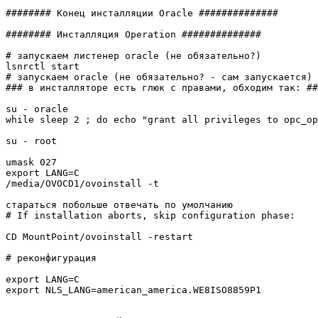
######## Конец инсталляции Oracle ##############

######## Инсталляция Operation ##############

# запускаем листенер oracle (не обязательно?)

lsnrctl start

# запускаем oracle (не обязательно? - сам запускается)

### в инсталляторе есть глюк с правами, обходим так: ##
su - oracle

while sleep 2 ; do echo "grant all privileges to opc_op
su - root

umask 027

export LANG=C

/media/OVOCD1/ovoinstall -t

стараться побольше отвечать по умолчанию

# If installation aborts, skip configuration phase:

CD MountPoint/ovoinstall -restart

# реконфигурация

export LANG=C

export NLS_LANG=american_america.WE8ISO8859P1
