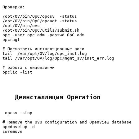
Проверка:

/opt/OV/bin/OpC/opcsv  -status

/opt/OV/bin/OpC/opcagt -status

/opt/OV/bin/ovc

/opt/OV/bin/OpC/utils/submit.sh

opc -user opc_adm -passwd OpC_adm

opcragt

# Посмотреть инсталляционные логи

tail  /var/opt/OV/log/opc_inst.log

tail /var/opt/OV/log/OpC/mgmt_sv/inst_err.log

# работа с лицензиями

opclic -list

Деинсталляция Operation
 opcsv -stop

# Remove the OVO configuration and OpenView database

opcdbsetup -d

swremove
