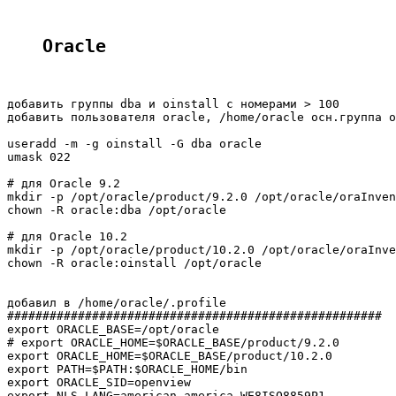
Oracle
добавить группы dba и oinstall с номерами > 100

добавить пользователя oracle, /home/oracle осн.группа o
useradd -m -g oinstall -G dba oracle

umask 022

# для Oracle 9.2

mkdir -p /opt/oracle/product/9.2.0 /opt/oracle/oraInven
chown -R oracle:dba /opt/oracle

# для Oracle 10.2

mkdir -p /opt/oracle/product/10.2.0 /opt/oracle/oraInve
chown -R oracle:oinstall /opt/oracle

добавил в /home/oracle/.profile

#####################################################

export ORACLE_BASE=/opt/oracle

# export ORACLE_HOME=$ORACLE_BASE/product/9.2.0

export ORACLE_HOME=$ORACLE_BASE/product/10.2.0

export PATH=$PATH:$ORACLE_HOME/bin

export ORACLE_SID=openview

export NLS_LANG=american_america.WE8ISO8859P1
