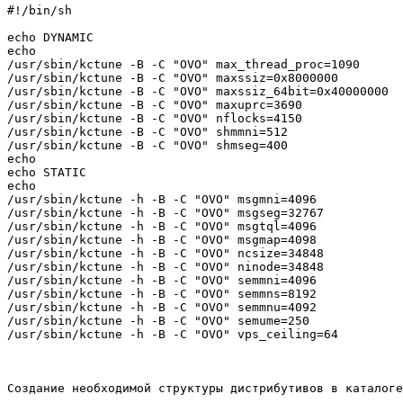
#!/bin/sh

echo DYNAMIC

echo

/usr/sbin/kctune -B -C "OVO" max_thread_proc=1090

/usr/sbin/kctune -B -C "OVO" maxssiz=0x8000000

/usr/sbin/kctune -B -C "OVO" maxssiz_64bit=0x40000000

/usr/sbin/kctune -B -C "OVO" maxuprc=3690

/usr/sbin/kctune -B -C "OVO" nflocks=4150

/usr/sbin/kctune -B -C "OVO" shmmni=512

/usr/sbin/kctune -B -C "OVO" shmseg=400

echo

echo STATIC

echo

/usr/sbin/kctune -h -B -C "OVO" msgmni=4096

/usr/sbin/kctune -h -B -C "OVO" msgseg=32767

/usr/sbin/kctune -h -B -C "OVO" msgtql=4096

/usr/sbin/kctune -h -B -C "OVO" msgmap=4098

/usr/sbin/kctune -h -B -C "OVO" ncsize=34848

/usr/sbin/kctune -h -B -C "OVO" ninode=34848

/usr/sbin/kctune -h -B -C "OVO" semmni=4096

/usr/sbin/kctune -h -B -C "OVO" semmns=8192

/usr/sbin/kctune -h -B -C "OVO" semmnu=4092

/usr/sbin/kctune -h -B -C "OVO" semume=250

/usr/sbin/kctune -h -B -C "OVO" vps_ceiling=64

Создание необходимой структуры дистрибутивов в каталоге