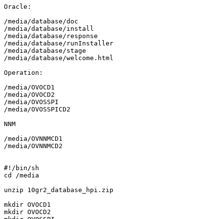
Oracle:

/media/database/doc

/media/database/install

/media/database/response

/media/database/runInstaller

/media/database/stage

/media/database/welcome.html

Operation:

/media/OVOCD1

/media/OVOCD2

/media/OVOSSPI

/media/OVOSSPICD2

NNM

/media/OVNNMCD1

/media/OVNNMCD2

#!/bin/sh

cd /media

unzip 10gr2_database_hpi.zip

mkdir OVOCD1

mkdir OVOCD2
