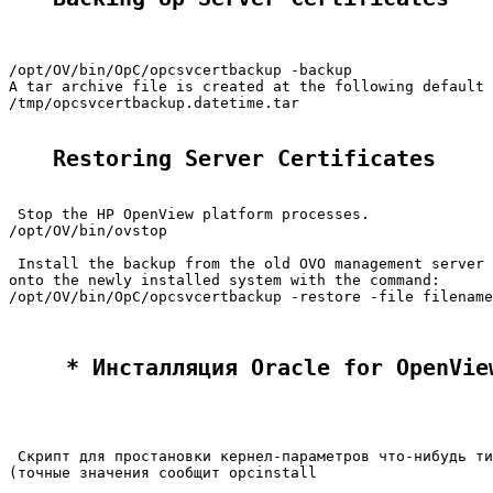
/opt/OV/bin/OpC/opcsvcertbackup -backup

A tar archive file is created at the following default 
/tmp/opcsvcertbackup.datetime.tar

Restoring Server Certificates
 Stop the HP OpenView platform processes.

/opt/OV/bin/ovstop

 Install the backup from the old OVO management server 
onto the newly installed system with the command:

/opt/OV/bin/OpC/opcsvcertbackup -restore -file filename
 * Инсталляция Oracle for OpenVie
 Скрипт для простановки кернел-параметров что-нибудь ти
(точные значения сообщит opcinstall
