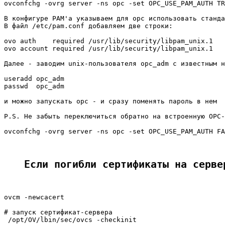
ovconfchg -ovrg server -ns opc -set OPC_USE_PAM_AUTH TR
В конфигуре PAM'а указываем для opc использовать станда
В файл /etc/pam.conf добавляем две строки:

ovo auth    required /usr/lib/security/libpam_unix.1

ovo account required /usr/lib/security/libpam_unix.1

Далее - заводим unix-пользователя opc_adm с известным н
useradd opc_adm

passwd  opc_adm

и можно запускать opc - и сразу поменять пароль в нем

P.S. Не забыть переключиться обратно на встроенную OPC-
ovconfchg -ovrg server -ns opc -set OPC_USE_PAM_AUTH FA
Если погибли сертификаты на серве
ovcm -newcacert

# запуск сертификат-сервера

 /opt/OV/lbin/sec/ovcs -checkinit
