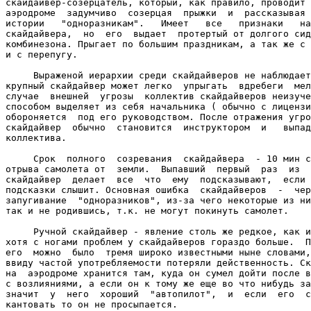
скайдайвер-созерцатель, который, как правило, проводит 
аэродроме  задумчиво  созерцая  прыжки  и  рассказывая 
истории   "одноразникам".   Имеет   все   признаки   на
скайдайвера,  но  его  выдает  протертый от долгого сид
комбинезона. Прыгает по большим праздникам, а так же с 
и с перепугу.

     Выраженой иерархии среди скайдайверов не наблюдает
крупный скайдайвер может легко  упрыгать  вдребеги  мел
случае  внешней  угрозы  коллектив скайдайверов неизуче
способом выделяет из себя начальника ( обычно с лицензи
обороняется  под его руководством. После отражения угро
скайдайвер  обычно  становится  инструктором  и   выпад
коллектива.

     Срок  полного  созревания  скайдайвера  - 10 мин с
отрыва самолета от  земли.  Выпавший  первый  раз  из  
скайдайвер  делает  все  что  ему  подсказывают,  если 
подсказки слышит. Основная ошибка  скайдайверов  -  чер
запугивание  "одноразников", из-за чего некоторые из ни
так и не родившись, т.к. не могут покинуть самолет.

     Ручной скайдайвер - явление столь же редкое, как и
хотя с ногами проблем у скайдайверов гораздо больше.  П
его  можно  было  тремя широко известными ныне словами,
ввиду частой употребляемости потеряли действенность. Ск
на  аэродроме хранится там, куда он сумел дойти после в
с возлияниями, а если он к тому же еще во что нибудь за
значит  у  него  хороший  "автопилот",  и  если  его  с
кантовать то он не просыпается.
