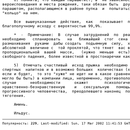
вероисповедания и места рождения, таки обязан быть  доу
парашютом, располагающимся в районе пупка  и  попытатьс
"кольцо" на нем.

     Все  вышеуказанные  действия,  как   показывает  п
благополучному исходу с вероятностью 99,9%.

     *  -  Примечание:  В  случае  затруднений  по  реа
необходимо   спланировать   на   ближайший  стог  сена 
размахивания  руками  дабы создать  подьемную  силу,  х
абсолютной  величине с  той проклятой, что тянет  вас в
пропорциональной  вашей  массе,   (нужно  меньше  есть)
свободного падения, более известной в простонаречии как
     5)  Отмечать счастливый  исход прыжка  необходимо 
спиртных  напитков и в возможно больших  количествах (х
если и будет,  то это "хуже" не идет ни в какое сравнен
могло бы быть) в компании лица, непременно, противополо
случае      необходимости      окажет       психологиче
нравственно-безнравственную    и   сексуальную   помощь
прогрессивного человечества,  преодолевшего наконец  по
тяготения.

     Аминь.

Популярность: 
229