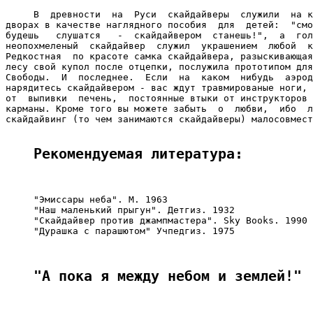
     В  древности  на  Руси  скайдайверы  служили  на к
дворах в качестве наглядного пособия  для  детей:  "смо
будешь   слушатся   -  скайдайвером  станешь!",  а  гол
неопохмеленый  скайдайвер  служил  украшением  любой  к
Редкостная  по красоте самка скайдайвера, разыскивающая
лесу свой купол после отцепки, послужила прототипом для
Свободы.  И  последнее.  Если  на  каком  нибудь  аэрод
нарядитесь скайдайвером - вас ждут травмированые ноги, 
от  выпивки  печень,  постоянные втыки от инструкторов 
карманы. Кроме того вы можете забыть  о  любви,  ибо  л
скайдайвинг (то чем занимаются скайдайверы) малосовмест
Рекомендуемая литература:
     "Эмиссары неба". М. 1963

     "Наш маленький прыгун". Детгиз. 1932

     "Скайдайвер против джампмастера". Sky Books. 1990

     "Дурашка с парашютом" Учпедгиз. 1975

"А пока я между небом и землей!"