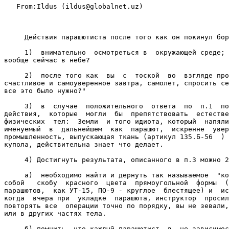
   From:Ildus (ildus@globalnet.uz)

     Действия парашютиста после того как он покинул бор
     1)  внимательно  осмотреться в  окружающей среде; 
вообще сейчас в небе?

     2)  после того как  вы  с  тоской  во  взгляде про
счастливое и самоуверенное завтра, самолет, спросить се
все это было нужно?"

     3)  в  случае  положительного  ответа  по  п.1  по
действия,  которые  могли  бы  препятствовать  естестве
физических  тел:  Земли  и того идиота, который  напяли
именуемый  в  дальнейшем  как  парашют,  искренне  увер
промышленность, выпускающая ткань (артикул 135.Б-56  ) 
купола, действительна знает что делает.

     4) Достигнуть результата, описанного в п.3 можно 2
     а)  необходимо найти и дернуть так называемое  "ко
собой   скобу  красного  цвета  прямоугольной  формы  (
парашютов,  как УТ-15, ПО-9 - круглое  блестящее) и  ис
когда  вчера при  укладке  парашюта, инструктор  просил
повторять все  операции точно по порядку, вы не зевали,
или в других частях тела.

     б) помнить, что каждый парашютист, в  не зависимос