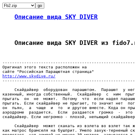
Описание вида SKY DIVER
Описание вида SKY DIVER из fido7.
-------------------------------------------------------
Оригинал этого текста расположен на

http://www.skydive.ru/

-------------------------------------------------------
     Скайдайвер  оборудован  парашютом.  Парашют  у нег
казенный, иногда собственный.  Скайдайвер  с  ним  прыг
прыгать  он  не  может.  Потому  что  если надел парашю
прыгать. Если скайдайвер не прыгает, то значит нет  пог
он  пьян,  а  чаще  и  то  и другое вместе. Кода он пры
аэродроме  раздается.  Если  раздается  громко  -  это 
скайдайвер. Если негромко - плохой, непьющий скайдайвер
     Скайдайвер  может скакать из взлета во взлет так ж
как матрос брамселя на бушприт. Умело захук-терненый ск
пролетает  над землей не менее 30 метров, зарывается в 