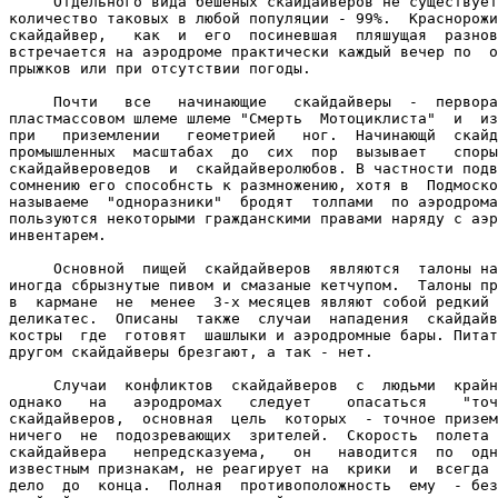
     Отдельного вида бешеных скайдайверов не существует
количество таковых в любой популяции - 99%.  Краснорожи
скайдайвер,   как  и  его  посиневшая  пляшущая  разнов
встречается на аэродроме практически каждый вечер по  о
прыжков или при отсутствии погоды.

     Почти   все   начинающие   скайдайверы  -  первора
пластмассовом шлеме шлеме "Смерть  Мотоциклиста"  и  из
при   приземлении   геометрией   ног.  Начинающй  скайд
промышленных  масштабах  до  сих  пор  вызывает   споры
скайдайвероведов  и  скайдайверолюбов. В частности подв
сомнению его способнсть к размножению, хотя в  Подмоско
называеме  "одноразники"  бродят  толпами  по аэродрома
пользуются некоторыми гражданскими правами наряду с аэр
инвентарем.

     Основной  пищей  скайдайверов  являются  талоны на
иногда сбрызнутые пивом и смазаные кетчупом.  Талоны пр
в  кармане  не  менее  3-х месяцев являют собой редкий 
деликатес.  Описаны  также  случаи  нападения  скайдайв
костры  где  готовят  шашлыки и аэродромные бары. Питат
другом скайдайверы брезгают, а так - нет.

     Случаи  конфликтов  скайдайверов  с  людьми  крайн
однако   на   аэродромах   следует    опасаться    "точ
скайдайверов,  основная  цель  которых  - точное призем
ничего  не  подозревающих  зрителей.  Скорость  полета 
скайдайвера   непредсказуема,   он   наводится  по  одн
известным признакам, не реагирует на  крики  и  всегда 
дело  до  конца.  Полная  противоположность  ему  - без