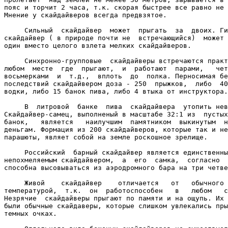
пояс и торчит 2 часа, т.к. скорая быстрее все равно не 
Мнение у скайдайверов всегда предвзятое.

     Сильный  скайдайвер  может  прыгать  за  двоих. Ги
скайдайвер ( в природе почти не  встречающийся)  может 
один вместо целого взлета мелких скайдайверов.

     Синхронно-групповые  скайдайверы встречаются практ
любом  месте  где  прыгают,  и  работают  парами,   чет
восьмерками  и  т.д.,  вплоть  до  полка. Перносимая бе
последствий скайдайвером доза - 250  прыжков,  либо  40
водки, либо 15 банок пива, либо 4 втыка от инструктора.

     В  литровой  банке  пива  скайдайвера  утопить нев
Скайдайвер-самец, выполненый в масштабе 32:1 из  пустых
банок,   является   наилучшим  памятником  выкинутым  н
деньгам. Формация из 200 скайдайверов, которые так и не
парашюты, являет собой на земле роскошное зрелище.

     Российский  барный скайдайвер является единственны
непохмеляемым скайдайвером,  а  его  самка,  согласно  
способна высовываться из аэродромного бара на три четве
     Живой    скайдайвер    отличается   от   обычного 
температурой,  т.к.  он  работоспособен   в   любом   с
Незрячие  скайдайверы прыгают по памяти и на ощупь. Их 
были обычные скайдаверы, которые слишком увлекались пры
темных очках.
