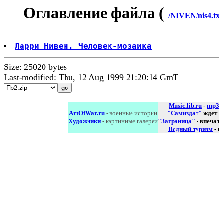
Оглавление файла (
/NIVEN/nis4.tx
Ларри Нивен. Человек-мозаика
Size: 25020 bytes
Last-modified: Thu, 12 Aug 1999 21:20:14 GmT
Music.lib.ru
-
mp3
ArtOfWar.ru
- военные истории
"Самиздат"
ждет
Художники
- картинные галереи
"Заграница"
- впеча
Водный туризм
-