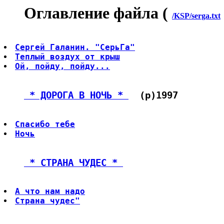
Оглавление файла (
/KSP/serga.txt
Сергей Галанин. "СерьГа"
Теплый воздух от крыш
Ой, пойду, пойду...
 * ДОРОГА В НОЧЬ * 
  (p)1997
Спасибо тебе
Ночь
 * СТРАНА ЧУДЕС * 
А что нам надо
Страна чудес"