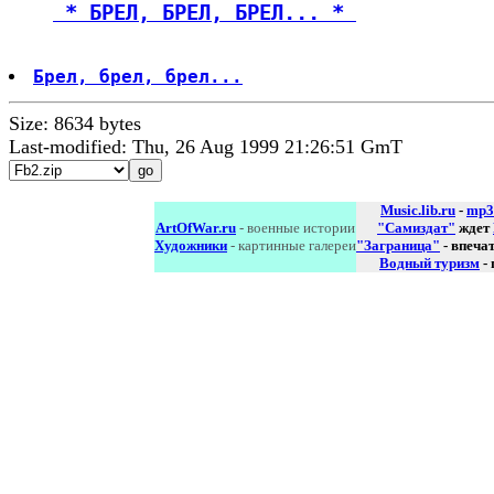
 * БРЕЛ, БРЕЛ, БРЕЛ... * 
Брел, брел, брел...
Size: 8634 bytes
Last-modified: Thu, 26 Aug 1999 21:26:51 GmT
Music.lib.ru
-
mp3
ArtOfWar.ru
- военные истории
"Самиздат"
ждет
Художники
- картинные галереи
"Заграница"
- впеча
Водный туризм
-