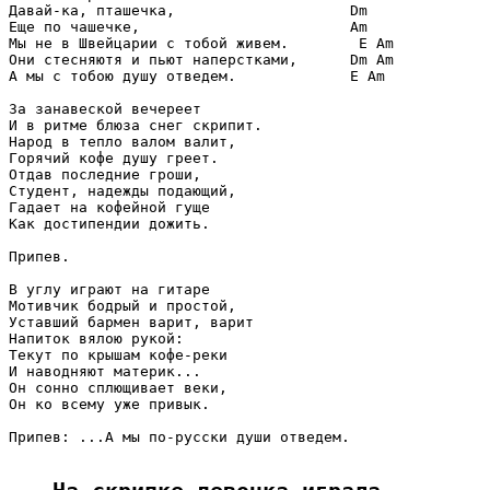
Давай-ка, пташечка,                    Dm

Еще по чашечке,                        Am

Мы не в Швейцарии с тобой живем.        E Am

Они стесняютя и пьют наперстками,      Dm Am

А мы с тобою душу отведем.             E Am

За занавеской вечереет

И в ритме блюза снег скрипит.

Народ в тепло валом валит,

Горячий кофе душу греет.

Отдав последние гроши,

Студент, надежды подающий,

Гадает на кофейной гуще

Как достипендии дожить.

Припев.

В углу играют на гитаре

Мотивчик бодрый и простой,

Уставший бармен варит, варит

Напиток вялою рукой:

Текут по крышам кофе-реки

И наводняют материк...

Он сонно сплющивает веки,

Он ко всему уже привык.

Припев: ...А мы по-русски души отведем.
