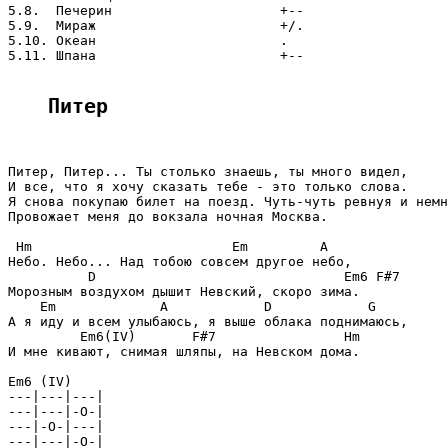
5.8.  Печерин                     +--

5.9.  Мираж                       +/.

5.10. Океан                       .

5.11. Шпана                       +--

Питер
Питер, Питер... Ты столько знаешь, ты много видел,

И все, что я хочу сказать тебе - это только слова.

Я снова покупаю билет на поезд. Чуть-чуть ревнуя и немн
Провожает меня до вокзала ночная Москва.

 Hm                         Em         A

Небо. Небо... Над тобою совсем другое небо,

          D                               Em6 F#7

Морозным воздухом дышит Невский, скоро зима.

    Em             A            D            G

А я иду и всем улыбаюсь, я выше облака поднимаюсь,

         Em6(IV)       F#7                Hm

И мне кивают, снимая шляпы, на Невском дома.

Em6 (IV)

---|---|---|

---|---|-O-|

---|-O-|---|

---|---|-O-|
