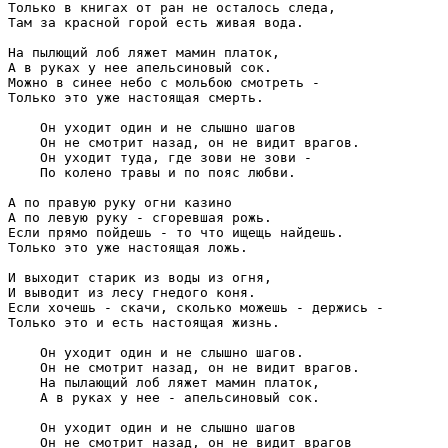
Только в книгах от ран не осталось следа,

Там за красной горой есть живая вода.

На пылющий лоб ляжет мамин платок,

А в руках у нее апельсиновый сок.

Можно в синее небо с мольбою смотреть -

Только это уже настоящая смерть.

    Он уходит один и не слышно шагов

    Он не смотрит назад, он не видит врагов.

    Он уходит туда, где зови не зови -

    По колено травы и по пояс любви.

А по правую руку огни казино

А по левую руку - сгоревшая рожь.

Если прямо пойдешь - то что ищещь найдешь.

Только это уже настоящая ложь.

И выходит старик из воды из огня,

И выводит из лесу гнедого коня.

Если хочешь - скачи, сколько можешь - держись -

Только это и есть настоящая жизнь.

    Он уходит один и не слышно шагов.

    Он не смотрит назад, он не видит врагов.

    На пылающий лоб ляжет мамин платок,

    А в руках у нее - апельсиновый сок.

    Он уходит один и не слышно шагов

    Он не смотрит назад, он не видит врагов
