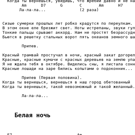
  Когда ты вернешься, увидишь, что жребий давно и не на
        Am      D7      G       C       Am      H7     
       Ла-ла-ла...              (2 раза)

Сизые сумерки прошлых лет робко крадутся по переулкам.

В этом окне еле брезжит свет. Ноты истрепаны, звуки гул
Тонкие пальцы срывают аккорд. Нам не простят безрассудн
Бьются в решетку стальных ворот пять океанов земного ша
        Припев.

Красный трамвай простучал в ночи, красный закат догорел
Красные, красные кумачи с красных деревьев на землю упа
Я не ждала тебя в октябре. Виделись сны, я листала сонн
Красные лошади на заре бились копытами о подоконник...

        Припев (Первая половина).

Когда ты вернешься, вернешься в наш город обетованный

Когда ты вернешься, такой невозможный и такой желанный.
        Ла-ла-ла...

Белая ночь
  E7                           Am
