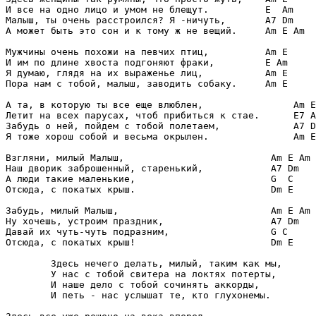
И все на одно лицо и умом не блещут.          E  Am

Малыш, ты очень расстроился? Я -ничуть,       A7 Dm

А может быть это сон и к тому ж не вещий.     Am E Am

Мужчины очень похожи на певчих птиц,          Am E

И им по длине хвоста подгоняют фраки,         E Am

Я думаю, глядя на их выраженье лиц,           Am E

Пора нам с тобой, малыш, заводить собаку.     Am E

А та, в которую ты все еще влюблен,                Am E

Летит на всех парусах, чтоб прибиться к стае.      E7 A
Забудь о ней, пойдем с тобой полетаем,             A7 D
Я тоже хорош собой и весьма окрылен.               Am E
Взгляни, милый Малыш,                          Am E Am

Наш дворик заброшенный, старенький,            A7 Dm

А люди такие маленькие,                        G  C

Отсюда, с покатых крыш.                        Dm E

Забудь, милый Малыш,                           Am E Am

Ну хочешь, устроим праздник,                   A7 Dm

Давай их чуть-чуть подразним,                  G C

Отсюда, с покатых крыш!                        Dm E

        Здесь нечего делать, милый, таким как мы,

        У нас с тобой свитера на локтях потерты,

        И наше дело с тобой сочинять аккорды,

        И петь - нас услышат те, кто глухонемы.
