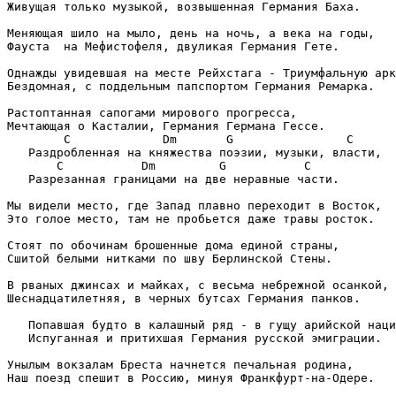
Живущая только музыкой, возвышенная Германия Баха.

Меняющая шило на мыло, день на ночь, а века на годы,

Фауста  на Мефистофеля, двуликая Германия Гете.

Однажды увидевшая на месте Рейхстага - Триумфальную арк
Бездомная, с поддельным папспортом Германия Ремарка.

Растоптанная сапогами мирового прогресса,

Мечтающая о Касталии, Германия Германа Гессе.

        C             Dm       G                C

   Раздробленная на княжества поэзии, музыки, власти,

       C           Dm         G           C

   Разрезанная границами на две неравные части.

Мы видели место, где Запад плавно переходит в Восток,

Это голое место, там не пробьется даже травы росток.

Стоят по обочинам брошенные дома единой страны,

Сшитой белыми нитками по шву Берлинской Стены.

В рваных джинсах и майках, с весьма небрежной осанкой,

Шеснадцатилетняя, в черных бутсах Германия панков.

   Попавшая будто в калашный ряд - в гущу арийской наци
   Испуганная и притихшая Германия русской эмиграции.

Унылым вокзалам Бреста начнется печальная родина,

Наш поезд спешит в Россию, минуя Франкфурт-на-Одере.
