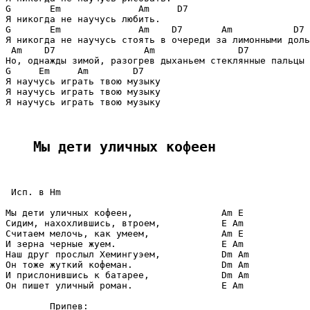
G       Em              Am     D7

Я никогда не научусь любить.

G       Em              Am    D7       Am           D7

Я никогда не научусь стоять в очереди за лимонными доль
 Am    D7                Am               D7

Но, однажды зимой, разогрев дыханьем стеклянные пальцы

G     Em     Am        D7

Я научусь играть твою музыку

Я научусь играть твою музыку

Я научусь играть твою музыку

Мы дети уличных кофеен
 Исп. в Hm

Мы дети уличных кофеен,                Am E

Сидим, нахохлившись, втроем,           E Am

Считаем мелочь, как умеем,             Am E

И зерна черные жуем.                   E Am

Наш друг прослыл Хемингуэем,           Dm Am

Он тоже жуткий кофеман.                Dm Am

И прислонившись к батарее,             Dm Am

Он пишет уличный роман.                E Am

        Припев:
