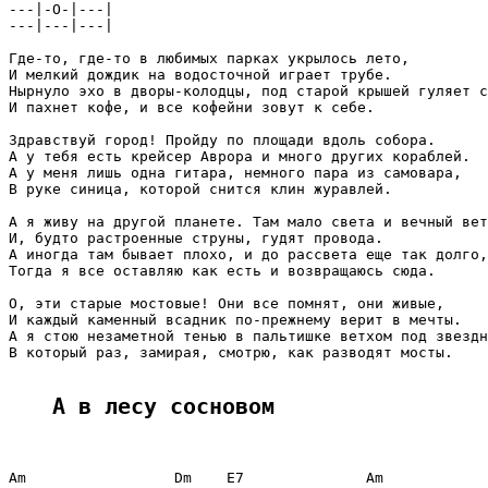
---|-O-|---|

---|---|---|

Где-то, где-то в любимых парках укрылось лето,

И мелкий дождик на водосточной играет трубе.

Нырнуло эхо в дворы-колодцы, под старой крышей гуляет с
И пахнет кофе, и все кофейни зовут к себе.

Здравствуй город! Пройду по площади вдоль собора.

А у тебя есть крейсер Аврора и много других кораблей.

А у меня лишь одна гитара, немного пара из самовара,

В руке синица, которой снится клин журавлей.

А я живу на другой планете. Там мало света и вечный вет
И, будто растроенные струны, гудят провода.

А иногда там бывает плохо, и до рассвета еще так долго,

Тогда я все оставляю как есть и возвращаюсь сюда.

О, эти старые мостовые! Они все помнят, они живые,

И каждый каменный всадник по-прежнему верит в мечты.

А я стою незаметной тенью в пальтишке ветхом под звездн
В который раз, замирая, смотрю, как разводят мосты.

А в лесу сосновом
Am                 Dm    E7              Am
