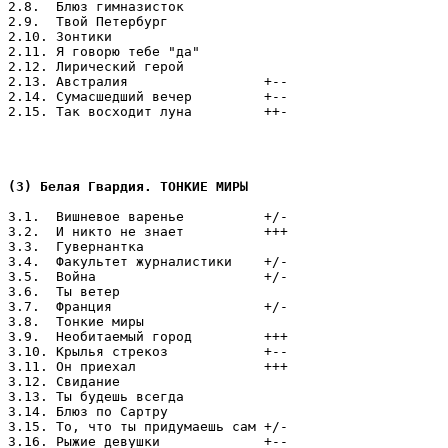
2.8.  Блюз гимназисток

2.9.  Твой Петербург

2.10. Зонтики

2.11. Я говорю тебе "да"

2.12. Лирический герой

2.13. Австралия                 +--

2.14. Сумасшедший вечер         +--

2.15. Так восходит луна         ++-

(3) Белая Гвардия. ТОНКИЕ МИРЫ
3.1.  Вишневое варенье          +/-

3.2.  И никто не знает          +++

3.3.  Гувернантка

3.4.  Факультет журналистики    +/-

3.5.  Война                     +/-

3.6.  Ты ветер

3.7.  Франция                   +/-

3.8.  Тонкие миры

3.9.  Необитаемый город         +++

3.10. Крылья стрекоз            +--

3.11. Он приехал                +++

3.12. Свидание

3.13. Ты будешь всегда

3.14. Блюз по Сартру

3.15. То, что ты придумаешь сам +/-

3.16. Рыжие девушки             +--
