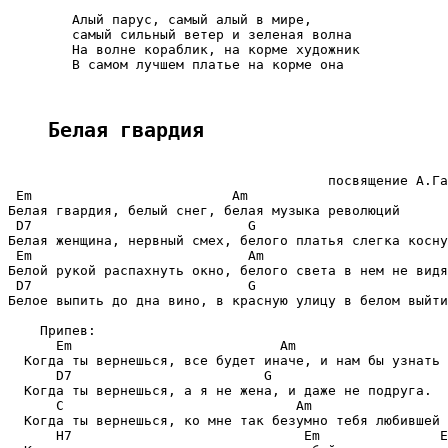
        Алый парус, самый алый в мире,

        самый сильный ветер и зеленая волна

        На волне кораблик, на корме художник

        В самом лучшем платье на корме она

Белая гвардия
                                        посвящение А.Га
 Em                         Am

Белая гвардия, белый снег, белая музыка революций

 D7                           G

Белая женщина, нервный смех, белого платья слегка косну
 Em                           Am

Белой рукой распахнуть окно, белого света в нем не видя

 D7                           G

Белое выпить до дна вино, в красную улицу в белом выйти
    Припев:

      Em                          Am

  Когда ты вернешься, все будет иначе, и нам бы узнать 
      D7                        G

  Когда ты вернешься, а я не жена, и даже не подруга.

      C                             Am

  Когда ты вернешься, ко мне так безумно тебя любившей 
      H7                             Em               E