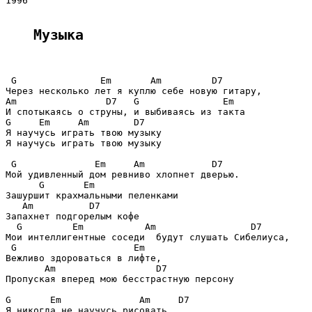
1996

Музыка
 G               Em       Am         D7

Через несколько лет я куплю себе новую гитару,

Am                D7   G               Em

И спотыкаясь о струны, и выбиваясь из такта

G     Em     Am        D7

Я научусь играть твою музыку

Я научусь играть твою музыку

 G              Em     Am            D7

Мой удивленный дом ревниво хлопнет дверью.

      G       Em

Зашуршит крахмальными пеленками

   Am          D7

Запахнет подгорелым кофе

  G         Em           Am                 D7

Мои интеллигентные соседи  будут слушать Сибелиуса,

 G                     Em

Вежливо здороваться в лифте,

       Am                  D7

Пропуская вперед мою бесстрастную персону

G       Em              Am     D7

Я никогда не научусь рисовать.
