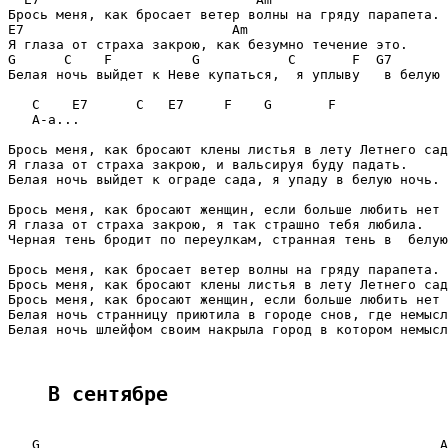
Брось меня, как бросает ветер волны на гряду парапета.

E7                          Am

Я глаза от страха закрою, как безумно течение это.

G      C    F          G           C       F  G7       
Белая ночь выйдет к Неве купаться,  я уплыву   в белую 
   C    E7      C   E7     F    G       F

   А-а...

Брось меня, как бросают клены листья в лету Летнего сад
Я глаза от страха закрою, и вальсируя буду падать.

Белая ночь выйдет к ограде сада, я упаду в белую ночь.

Брось меня, как бросают женщин, если больше любить нет 
Я глаза от страха закрою, я так страшно тебя любила.

Черная тень бродит по переулкам, странная тень в  белую
Брось меня, как бросает ветер волны на гряду парапета.

Брось меня, как бросают клены листья в лету Летнего сад
Брось меня, как бросают женщин, если больше любить нет 
Белая ночь странницу приютила в городе снов, где немысл
Белая ночь шлейфом своим накрыла город в котором немысл
В сентябре
   G                                                  A