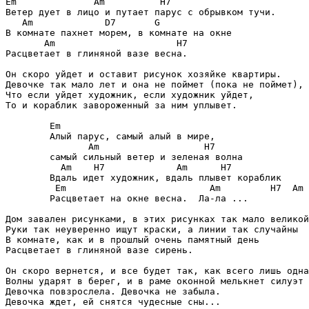
Em              Am          H7

Ветер дует в лицо и путает парус с обрывком тучи.

   Am             D7       G

В комнате пахнет морем, в комнате на окне

       Am                      H7

Расцветает в глиняной вазе весна.

Он скоро уйдет и оставит рисунок хозяйке квартиры.

Девочке так мало лет и она не поймет (пока не поймет),

Что если уйдет художник, если художник уйдет,

То и кораблик завороженный за ним уплывет.

        Em

        Алый парус, самый алый в мире,

               Am                   H7

        самый сильный ветер и зеленая волна

          Am    H7             Am      H7

        Вдаль идет художник, вдаль плывет кораблик

         Em                          Am         H7  Am 
        Расцветает на окне весна.  Ла-ла ...

Дом завален рисунками, в этих рисунках так мало великой
Руки так неуверенно ищут краски, а линии так случайны

В комнате, как и в прошлый очень памятный день

Расцветает в глиняной вазе сирень.

Он скоро вернется, и все будет так, как всего лишь одна
Волны ударят в берег, и в раме оконной мелькнет силуэт 
Девочка повзрослела. Девочка не забыла.

Девочка ждет, ей снятся чудесные сны...
