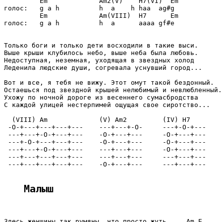
         Em             Am2(V)    H7(VI)  Em

голос:   g a h          h  a    h haa  ag#g

         Em             Am(VIII)  H7      Em

голос:   g a h          h  a      aaaa gf#e

Только боги и только дети восходили в такие выси.

Выше крыши клубилось небо, выше неба была любовь.

Недоступная, неземная, уходящая в звездных холод

Леденила людские души, согревала уснувший город...

Вот и все, я тебя не вижу. Этот омут такой бездонный.

Остаешься под звездной крышей нелюбимый и невлюбленный.

Ухожу по ночной дороге из весеннего сумасбродства

С каждой улицей нестерпимей ощущая свое сиротство...

  (VIII) Am             (V) Am2         (IV) H7

 -O-+---+---+---+---    ---+---+-O-     ---+-O-+---

 ---+---+-O-+---+---    -O-+---+---     -O-+---+---

 ---+-O-+---+---+---    -O-+---+---     -O-+---+---

 ---+---+-O-+---+---    ---+---+---     -O-+---+---

 ---+---+---+---+---    ---+---+---     ---+---+---

 ---+---+---+---+---    -O-+---+---     ---+---+---

Малыш
Здесь женщины так румяны, что просто жуть,    Am E
