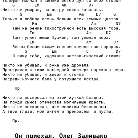
Телефон молчал и зимний ветер дул со всех сторон.

    G        Em         Am         D7

Никто не умирал, на ветру сосна качалась,

       G          Em           Am     D7     G

Только я любила осень больше всех земных цветов.

            Em                      Am        D7

    Там на речке тихоструйной есть высокая гора.

           Em                     Am      D7

    Там гуляет юный Пушкин, там унылая пора.

           Em                     Am         D7

    Белым белым южным снегом замело наш городок.

         G          Em            C           D7

    Я пишу тебе, художник ностальгический стишок.

Никто не убивал, и рука уже дрожала.

Проскрипел в тиши последний росчерк царского пера.

Никто не убивал, и живая я стояла

Посреди ночного бала у потухшего костра.

     Пр.

Никто не воскресал из этой жуткой бездны.

На груди сынов отечества могильные кресты.

Никто не воскресал, все молитвы бесполезны.

А твои глаза, мой ангел и прекрасны, и пусты.

    Пр.

Он приехал. Олег Заливако