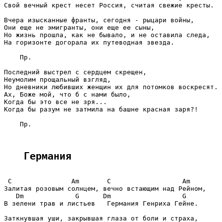
Свой вечный крест несет Россия, считая свежие кресты.

Вчера изысканные франты, сегодня - рыцари войны,

Они еще не эмигранты, они еще ее сыны,

Но жизнь прошла, как не бывало, и не оставила следа,

На горизонте догорала их путеводная звезда.

    Пр.

Последний выстрел с сердцем скрещен,

Неумолим прощальный взгляд,

Но дневники любивших женщин их для потомков воскресят.

Ах, Боже мой, что б с нами было,

Когда бы это все не зря...

Когда бы разум не затмила на башне красная заря?!

    Пр.

Германия
 C               Am       C                  Am

Залитая розовым солнцем, вечно встающим над Рейном,

   Dm             G      Dm                  G

В зелени трав и листьев   Германия Генриха Гейне.

Заткнувшая уши, закрывшая глаза от боли и страха,
