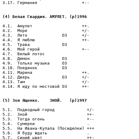
3.17. Германия                  +--

(4) Белая Гвардия. АМУЛЕТ. (p)1996
4.1.  Амулет                    ++.

4.2.  Море                      +/-

4.3.  Лето              ОЗ      +/-

4.4.  Я люблю                   ++-

4.5.  Трава             ОЗ

4.6.  Мой герой                 +--

4.7.  Белый лотос

4.8.  Демон             ОЗ

4.9.  Только музыка     ОЗ

4.10. Поединок          ОЗ

4.11. Марина                    ++.

4.12. Дверь             ОЗ      +/-

4.13. Там                       +/-

4.14. Я иду по мостовой ОЗ      ++-

(5) Зоя Ященко.    ЗНОЙ.   (p)1997
5.1.  Подводный город             +/-

5.2.  Зной                        ++-

5.3.  Тогда огонь                 +--

5.4.  Сумерки                     .

5.5.  На Ивана-Купала (Посиделки) +++

5.6.  Я буду ждать                .

5.7.  Синий цвет                  ++-
