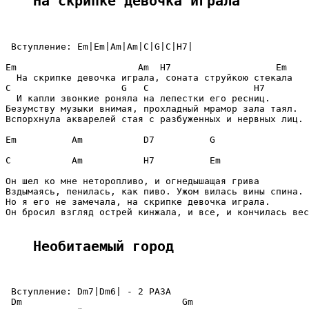
На скрипке девочка играла
 Вступление: Em|Em|Am|Am|C|G|C|H7|

Em                      Am  H7                   Em

  На скрипке девочка играла, соната струйкою стекала

C                    G   C                   H7

  И капли звонкие роняла на лепестки его ресниц.

Безумству музыки внимая, прохладный мрамор зала таял.

Вспорхнула акварелей стая с разбуженных и нервных лиц.

Em          Am           D7          G

C           Am           H7          Em

Он шел ко мне неторопливо, и огнедышащая грива

Вздымаясь, пенилась, как пиво. Ужом вилась вины спина.

Но я его не замечала, на скрипке девочка играла.

Он бросил взгляд острей кинжала, и все, и кончилась вес
Необитаемый город
 Вступление: Dm7|Dm6| - 2 РАЗА

 Dm                             Gm
