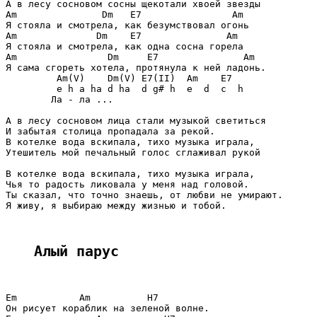
А в лесу сосновом сосны щекотали хвоей звезды

Am               Dm   E7                Am

Я стояла и смотрела, как безумствовал огонь

Am              Dm    E7               Am

Я стояла и смотрела, как одна сосна горела

Am                Dm     E7               Am

Я сама сгореть хотела, протянула к ней ладонь.

         Am(V)    Dm(V) E7(II)  Am    E7

         e h a ha d ha  d g# h  e  d  c  h

        Ла - ла ...

А в лесу сосновом лица стали музыкой светиться

И забытая столица пропадала за рекой.

В котелке вода вскипала, тихо музыка играла,

Утешитель мой печальный голос сглаживал рукой

В котелке вода вскипала, тихо музыка играла,

Чья то радость ликовала у меня над головой.

Ты сказал, что точно знаешь, от любви не умирают.

Я живу, я выбираю между жизнью и тобой.

Алый парус
Em           Am          H7

Он рисует кораблик на зеленой волне.
