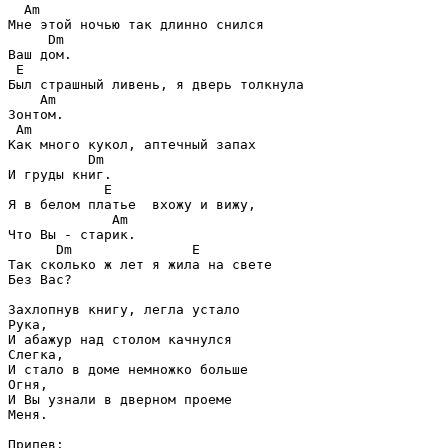
  Am

Мне этой ночью так длинно снился

     Dm

Ваш дом.

 E

Был страшный ливень, я дверь толкнула

    Am

Зонтом.

 Am

Как много кукол, аптечный запах

          Dm

И груды книг.

            E

Я в белом платье  вхожу и вижу,

             Am

Что Вы - старик.

      Dm               E

Так сколько ж лет я жила на свете

Без Вас?

Захлопнув книгу, легла устало

Рука,

И абажур над столом качнулся

Слегка,

И стало в доме немножко больше

Огня,

И Вы узнали в дверном проеме

Меня.

Припев:
