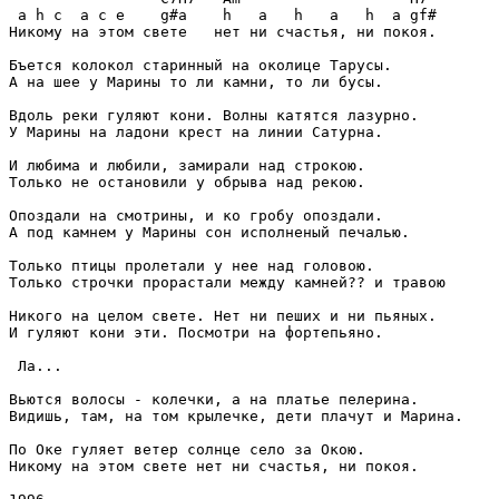
 a h c  a c e    g#a    h   a   h   a   h  a gf#

Никому на этом свете   нет ни счастья, ни покоя.

Бъется колокол старинный на околице Тарусы.

А на шее у Марины то ли камни, то ли бусы.

Вдоль реки гуляют кони. Волны катятся лазурно.

У Марины на ладони крест на линии Сатурна.

И любима и любили, замирали над строкою.

Только не остановили у обрыва над рекою.

Опоздали на смотрины, и ко гробу опоздали.

А под камнем у Марины сон исполненый печалью.

Только птицы пролетали у нее над головою.

Только строчки прорастали между камней?? и травою

Никого на целом свете. Нет ни пеших и ни пьяных.

И гуляют кони эти. Посмотри на фортепьяно.

 Ла...

Вьются волосы - колечки, а на платье пелерина.

Видишь, там, на том крылечке, дети плачут и Марина.

По Оке гуляет ветер солнце село за Окою.

Никому на этом свете нет ни счастья, ни покоя.
