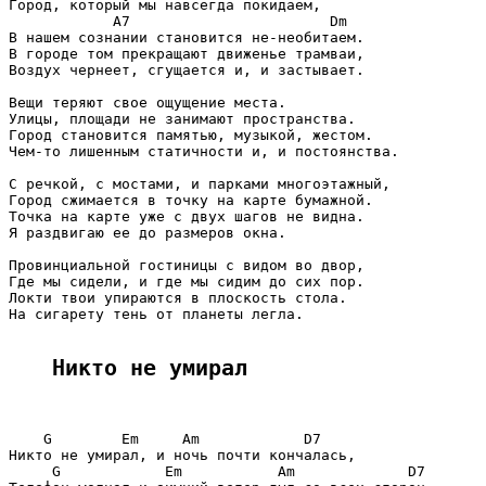
Город, который мы навсегда покидаем,

            A7                       Dm

В нашем сознании становится не-необитаем.

В городе том прекращают движенье трамваи,

Воздух чернеет, сгущается и, и застывает.

Вещи теряют свое ощущение места.

Улицы, площади не занимают пространства.

Город становится памятью, музыкой, жестом.

Чем-то лишенным статичности и, и постоянства.

С речкой, с мостами, и парками многоэтажный,

Город сжимается в точку на карте бумажной.

Точка на карте уже с двух шагов не видна.

Я раздвигаю ее до размеров окна.

Провинциальной гостиницы с видом во двор,

Где мы сидели, и где мы сидим до сих пор.

Локти твои упираются в плоскость стола.

На сигарету тень от планеты легла.

Никто не умирал
    G        Em     Am            D7

Никто не умирал, и ночь почти кончалась,

     G            Em           Am             D7
