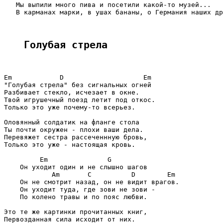
   Мы выпили много пива и посетили какой-то музей...

   В карманах марки, в ушах бананы, о Германия наших др
Голубая стрела
Em            D                    Em

"Голубая стрела" без сигнальных огней

Разбивает стекло, исчезает в окне.

Твой игрушечный поезд летит под откос.

Только это уже почему-то всерьез.

Оловянный солдатик на фланге стола

Ты почти окружен - плохи ваши дела.

Перевяжет сестра рассеченнную бровь,

Только это уже - настоящая кровь.

         Em               G

    Он уходит один и не слышно шагов

            Am       C          D        Em

    Он не смотрит назад, он не видит врагов.

    Он уходит туда, где зови не зови -

    По колено травы и по пояс любви.

Это те же картинки прочитанных книг,

Первозданная сила исходит от них.
