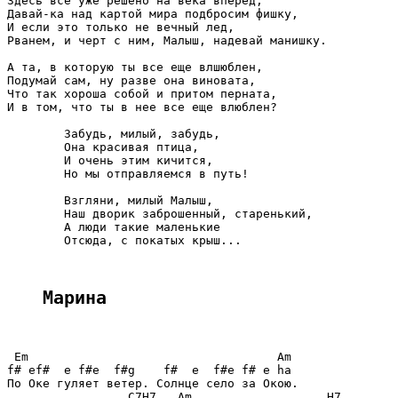
Здесь все уже решено на века вперед,

Давай-ка над картой мира подбросим фишку,

И если это только не вечный лед,

Рванем, и черт с ним, Малыш, надевай манишку.

А та, в которую ты все еще влшюблен,

Подумай сам, ну разве она виновата,

Что так хороша собой и притом перната,

И в том, что ты в нее все еще влюблен?

        Забудь, милый, забудь,

        Она красивая птица,

        И очень этим кичится,

        Но мы отправляемся в путь!

        Взгляни, милый Малыш,

        Наш дворик заброшенный, старенький,

        А люди такие маленькие

        Отсюда, с покатых крыш...

Марина
 Em                                   Am

f# ef#  e f#e  f#g    f#  e  f#e f# e ha

По Оке гуляет ветер. Солнце село за Окою.

                 C7H7   Am                   H7
