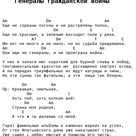
Генералы гражданской войны
Am                Dm            E         Am

Еще не сорваны погоны и не растреляны полки,

                     Dm             G        C

Еще не красным, а зеленым восходит поле у реки.

            A7        Dm              F          E

Им лет не много и не мало, но их судьба предрешена.

Am              Dm           E          Am

Они еще не генералы, и не проиграна война.

У них в запасе миг короткий для бурной славы и побед,

Сентиментальные красотки им  восхищенно смотрят вслед.

А на парадах триумфальных их ждут награды и чины,

Но эти сцены так фатальны, а эти  лица так бледны.

        Dm          Am

Пр: Кровавая, хмельная,

          Dm               C

    Хоть пой, хоть волком вой!

         Dm        Am

    Страна моя родная,

        E                 Am

    А что ж ты делаешь со мной.

Горят фамильные альбомы в каминах жарких на углях,

От стен Ипатьевского дома уже накатывает страх,

Уже сошел с небес миссия и помыслы его чисты,
