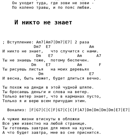
    Он уходит туда, где зови не зови -

    По колено травы, и по пояс любви.

И никто не знает
; Вступление: Am7|Am7|Dm7|E7| 2 раза

             Dm7  E7                Am

И никто не знает,   что случится с нами.

              Dm   E7          Am      A7

Ты не знаешь тоже,  потому беспечен.

            Dm    E7           Am       F

Ты рисуешь листья   на моих деревьях

               Dm                   E7

И весна, быть может, будет длиться вечно.

Ты похож на денди в этой чудной шляпе.

Ты бросаешь деньги и слова на ветер.

Только ветер знает, что в карманах пусто,

Только я и верю всем причудам этим.

  Вокализ: |F|G7|C|C|F|G7|C|C|F|A7|Dm|Dm|Dm|Dm|E7|E7|

А чужие жизни втиснуты в обложки

Все уже известно на любой странице.

Ты готовишь завтрак для меня на кухне,

А что будет завтра, мне во сне приснится.
