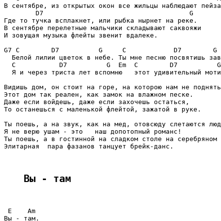
В сентябре, из открытых окон все жильцы наблюдают пейза
        D7                                     G

Где то тучка всплакнет, или рыбка нырнет на реке.

В сентябре перелетные мальчики складывают саквояжи

И зовущая музыка флейты звенит вдалеке.

G7 C        D7          G     C            D7        G

  Белой лилии цветок в небе. Ты мне песню посвятишь зав
  C           D7          G  Em  C        D7          G

  Я и через триста лет вспомню   этот удивительный моти
Видишь дом, он стоит на горе, на которою нам не поднять
Этот дом так реален, как замок на влажном песке.

Даже если войдешь, даже если захочешь остаться,

То останешься с маленькой флейтой, зажатой в руке.

Ты поешь, а на звук, как на мед, отовсюду слетаются люд
Я не верю ушам - это   наш допотопный романс!

Ты поешь, а в гостинной на сладком столе на серебряном 
Элитарная  пара фазанов танцует брейк-данс.

Вы - там
 E    Am

Вы - там.
