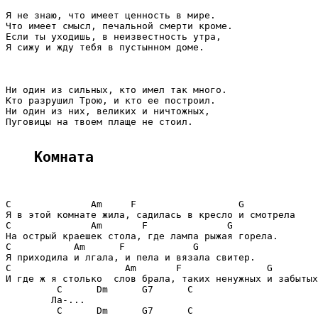
Я не знаю, что имеет ценность в мире.

Что имеет смысл, печальной смерти кроме.

Если ты уходишь, в неизвестность утра,

Я сижу и жду тебя в пустынном доме.

Ни один из сильных, кто имел так много.

Кто разрушил Трою, и кто ее построил.

Ни один из них, великих и ничтожных,

Пуговицы на твоем плаще не стоил.

Комната
C              Am     F                  G

Я в этой комнате жила, садилась в кресло и смотрела

C              Am       F              G

На острый краешек стола, где лампа рыжая горела.

C           Am      F            G

Я приходила и лгала, и пела и вязала свитер.

C                    Am       F               G

И где ж я столько  слов брала, таких ненужных и забытых
         C      Dm      G7      C

        Ла-...

         C      Dm      G7      C
