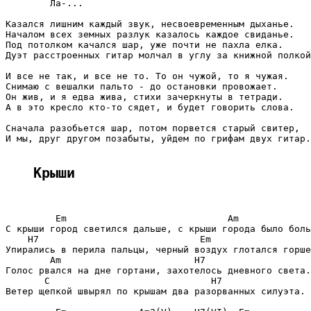
        Ла-...

Казался лишним каждый звук, несвоевременным дыханье.

Началом всех земных разлук казалось каждое свиданье.

Под потолком качался шар, уже почти не пахла елка.

Дуэт расстроенных гитар молчал в углу за книжной полкой
И все не так, и все не то. То он чужой, то я чужая.

Снимаю с вешалки пальто - до остановки провожает.

Он жив, и я едва жива, стихи зачеркнуты в тетради.

А в это кресло кто-то сядет, и будет говорить слова.

Сначала разобьется шар, потом порвется старый свитер,

И мы, друг другом позабыты, уйдем по грифам двух гитар.

Крыши
         Em                             Am

С крыши город светился дальше, с крыши города было боль
    H7                             Em

Упирались в перила пальцы, черный воздух глотался горше

        Am                        H7

Голос рвался на дне гортани, захотелось дневного света.

       C                             H7

Ветер щепкой швырял по крышам два разорванных силуэта.
