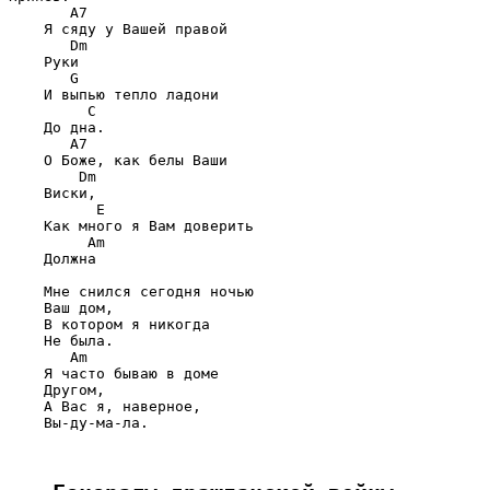
       A7

    Я сяду у Вашей правой

       Dm

    Руки

       G

    И выпью тепло ладони

         C

    До дна.

       A7

    О Боже, как белы Ваши

        Dm

    Виски,

          E

    Как много я Вам доверить

         Am

    Должна

    Мне снился сегодня ночью

    Ваш дом,

    В котором я никогда

    Не была.

       Am

    Я часто бываю в доме

    Другом,

    А Вас я, наверное,

    Вы-ду-ма-ла.
