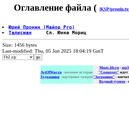
Оглавление файла (
/KSP/pronin.tx
Юрий Пронин (Майор Pro)
Талисман
Size: 1456 bytes
Last-modified: Thu, 05 Jun 2025 18:04:19 GmT
Music.lib.ru
-
mp3
ArtOfWar.ru
- военные истории
"Самиздат"
ждет
Художники
- картинные галереи
"Заграница"
- впеча
Водный туризм
-