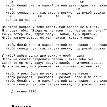
    Dm                                   Gm

  Чтобы белый снег в жаркий летний день падал, не лежал
    A7                                 Dm

  Чтобы солнца луч, как струна певуч, под рукой дрожал.

   Dm              Gm       A7    Dm

  Лай-ла-ла-лай-ла

На любой вопрос у тебя ответ, мой вопрос не в счет.

Я спрошу тебя: "Жажда ль не томит, солнце ль не печет?"

Синий ветер мой, вдруг задуй, запой, тучу пригони,

Чтобы хлынул дождь, остудил виски, жажду утолил;

  Чтобы белый снег в жаркий летний день падал, не лежал
  Чтобы солнца луч, как струна певуч, под рукой дрожал.

У любой любви целых две руки, у моей - одна,

Чтобы не смогла разделить любовь - лишь тебе она.

Синий ветер мой, вдруг задуй, запой, и умчимся вдаль...

Ну а если нет, мой далекий свет,- сотню рук мне дай,

  Чтобы у реки было по руке в каждом из начал;

  Чтобы разорвать, расколоть, разбить горе и печаль;

  Чтобы белый снег в жаркий летний день падал, не лежал
  Чтобы солнца луч, как струна певуч, под рукой дрожал.

     До осени 1970

Детство