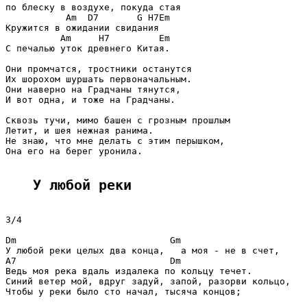
по блеску в воздухе, покуда стая

           Am  D7       G H7Em

Кружится в ожидании свидания

          Am     H7         Em

С печалью уток древнего Китая.

Они промчатся, тростники останутся

Их шорохом шуршать первоначальным.

Они наверно на Градчаны тянутся,

И вот одна, и тоже на Градчаны.

Сквозь тучи, мимо башен с грозным прошлым

Летит, и шея нежная ранима.

Не знаю, что мне делать с этим перышком,

Она его на берег уронила.

У любой реки
3/4

Dm                            Gm

У любой реки целых два конца,   а моя - не в счет,

А7                            Dm

Ведь моя река вдаль издалека по кольцу течет.

Синий ветер мой, вдруг задуй, запой, разорви кольцо,

Чтобы у реки было сто начал, тысяча концов;
