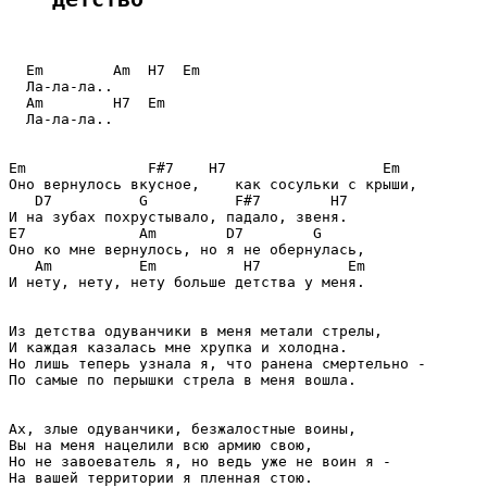
  Em        Am  H7  Em

  Ла-ла-ла..

  Am        H7  Em

  Ла-ла-ла..

Em              F#7    H7                  Em

Оно вернулось вкусное,    как сосульки с крыши,

   D7          G          F#7        H7

И на зубах похрустывало, падало, звеня.

E7             Am        D7        G

Оно ко мне вернулось, но я не обернулась,

   Am          Em          H7          Em

И нету, нету, нету больше детства у меня.

Из детства одуванчики в меня метали стрелы,

И каждая казалась мне хрупка и холодна.

Но лишь теперь узнала я, что ранена смертельно -

По самые по перышки стрела в меня вошла.

Ах, злые одуванчики, безжалостные воины,

Вы на меня нацелили всю армию свою,

Но не завоеватель я, но ведь уже не воин я -

На вашей территории я пленная стою.
