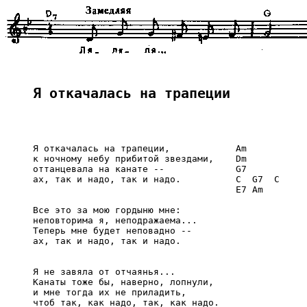
Я откачалась на трапеции
     Я откачалась на трапеции,            Am

     к ночному небу прибитой звездами,    Dm

     оттанцевала на канате --             G7

     ах, так и надо, так и надо.          C  G7  C

                                          E7 Am

     Все это за мою гордыню мне:

     неповторима я, неподражаема...

     Теперь мне будет неповадно --

     ах, так и надо, так и надо.

     Я не завяла от отчаянья...

     Канаты тоже бы, наверно, лопнули,

     и мне тогда их не приладить,

     чтоб так, как надо, так, как надо.
