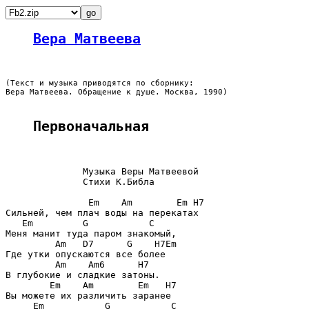
Вера Матвеева
(Текст и музыка приводятся по сборнику:

Вера Матвеева. Обращение к душе. Москва, 1990)
Первоначальная
              Музыка Веры Матвеевой

              Стихи К.Библа

               Em    Am        Em H7

Сильней, чем плач воды на перекатах

   Em         G           C

Меня манит туда паром знакомый,

         Am   D7      G    H7Em

Где утки опускаются все более

         Am    Am6      H7

В глубокие и сладкие затоны.

        Em    Am        Em   H7

Вы можете их различить заранее

     Em           G           C
