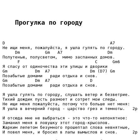
Прогулка по городу
D                                          A7

Не ищи меня, пожалуйста, я ушла гулять по городу.

     Dm          Gm   A7                  Dm

Полутенью, полусветом,  мимо заспанных домов.

      F                              C      Gm6

Я спасу от одиночества эти улицы и дворики

Gm           Dm  A7                Dm (D7) Gm

Позабытые домами   ради отдыха и снов.

Gm           Dm  A7                D

Позабытые домами   ради отдыха и снов.

Я ушла гулять по городу, слушать ветер и безветрие.

Тихий дождик пусть размоет и сотрет мои следы.

Не ищи меня пожалуйста, потому что больше нет меня:

Я ушла в вечерний город - царство грез и темноты.   2р

И отсюда мне не выбраться - это что-то непонятное:

Заманил меня в ловушку этот город-крысолов.

Жарким лепетом безумного прошептал слова невнятные,

И повел меня, и бросил в лапы вымыслов и снов.      2р
