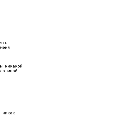
ять

меня

ы никакой

со мной

 никак
