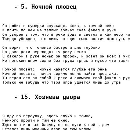
- 5. Ночной пловец
Он любит в сумерки спускаця, вниз, к темной реке

И плыть по ней на теплых волнах сжав факел в руке

Он уверен в том, что в реке вода и светла и как небо чи
Твердо убежден, что лишь он один смог постич всю суть е
Он верит, что теченье быстро и дно глубоко

Но даже дети переходят ту реку легко

С факелом в руке ночью он пророк, и зовет он всех в чис
Но погожим днем видно без труда грязь и мусор что тащит
Ночной пловетс, ночью кажется глубже ета река

Ночной пловетс, ночью видимо легче найти простака.

Ты ведеш его за собой к реке и сжимаеш свой факел в рук
Только не забудь что твоя игра удается лишь до утра

- 15. Хозяева двора
Я иду по переулку, здесь глухо и темно,

Немного пройти и там ее окно.

Ждет она и я все ближе, но на пути к ней в дом

Остался лишь мрачный двор за тем углом
