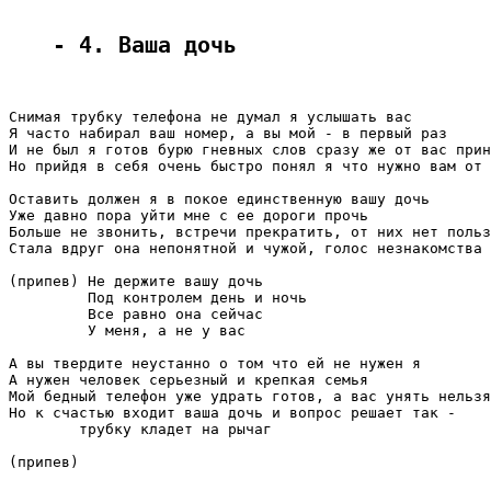
- 4. Ваша дочь
Снимая трубку телефона не думал я услышать вас

Я часто набирал ваш номер, а вы мой - в первый раз

И не был я готов бурю гневных слов сразу же от вас прин
Но прийдя в себя очень быстро понял я что нужно вам от 
Оставить должен я в покое единственную вашу дочь

Уже давно пора уйти мне с ее дороги прочь

Больше не звонить, встречи прекратить, от них нет польз
Стала вдруг она непонятной и чужой, голос незнакомства 
(припев) Не держите вашу дочь

         Под контролем день и ночь

         Все равно она сейчас

         У меня, а не у вас

А вы твердите неустанно о том что ей не нужен я

А нужен человек серьезный и крепкая семья

Мой бедный телефон уже удрать готов, а вас унять нельзя
Но к счастью входит ваша дочь и вопрос решает так -

        трубку кладет на рычаг

(припев)
