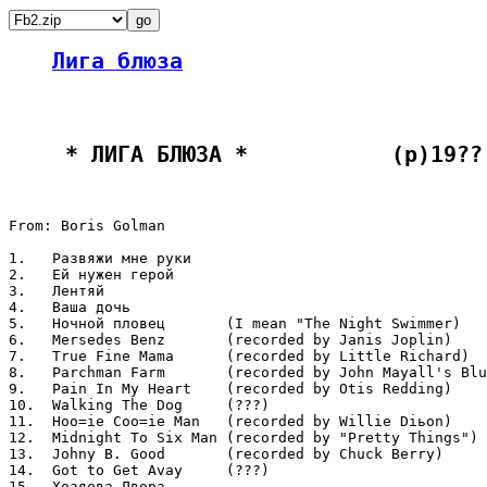
Лига блюза
 * ЛИГА БЛЮЗА *           (p)19??
From: Boris Golman

1.   Развяжи мне руки

2.   Ей нужен герой

3.   Лентяй

4.   Ваша дочь

5.   Ночной пловец       (I mean "The Night Swimmer)

6.   Mersedes Benz       (recorded by Janis Joplin)

7.   True Fine Mama      (recorded by Little Richard)

8.   Parchman Farm       (recorded by John Mayall's Blu
9.   Pain In My Heart    (recorded by Otis Redding)

10.  Walking The Dog     (???)

11.  Hoo=ie Coo=ie Man   (recorded by Willie Diьon)

12.  Midnight To Six Man (recorded by "Pretty Things")

13.  Johny B. Good       (recorded by Chuck Berry)

14.  Got to Get Avay     (???)

15.  Хозяева Двора
