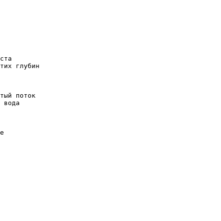
ста

тих глубин

тый поток

 вода

е
