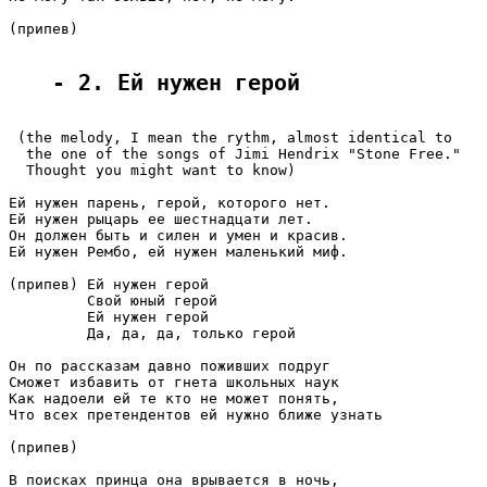
(припев)

- 2. Ей нужен герой
 (the melody, I mean the rythm, almost identical to

  the one of the songs of Jimi Hendrix "Stone Free."

  Thought you might want to know)

Ей нужен парень, герой, которого нет.

Ей нужен рыцарь ее шестнадцати лет.

Он должен быть и силен и умен и красив.

Ей нужен Рембо, ей нужен маленький миф.

(припев) Ей нужен герой

         Свой юный герой

         Ей нужен герой

         Да, да, да, только герой

Он по рассказам давно поживших подруг

Сможет избавить от гнета школьных наук

Как надоели ей те кто не может понять,

Что всех претендентов ей нужно ближе узнать

(припев)

В поисках принца она врывается в ночь,
