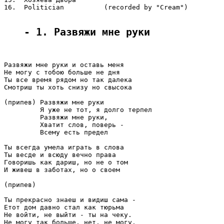
16.  Politician          (recorded by "Cream")

- 1. Развяжи мне руки
Развяжи мне руки и оставь меня

Не могу с тобою больше не дня

Ты все время рядом но так далека

Смотриш ты хоть снизу но свысока

(припев) Развяжи мне руки

         Я уже не тот, я долго терпел

         Развяжи мне руки,

         Хватит слов, поверь -

         Всему есть предел

Ты всегда умела играть в слова

Ты весде и всюду вечно права

Говоришь как дариш, но не о том

И живеш в заботах, но о своем

(припев)

Ты прекрасно знаеш и видиш сама -

Етот дом давно стал как тюрьма

Не войти, не выйти - ты на чеку.

Не могу так больше, нет, не могу.
