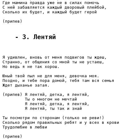
Где мамина правда уже не в силах помочь

С ней забавляется каждый дворовый плейбой,

Сколько их будет, и каждый будет герой

(припев)

- 3. Лентяй
Я удивлен, вновь от меня подвигов ты ждеш,

Странно, от общения со мной ты не устаеш,

Но ведь я не так хорош.

Юный твой пыл не для меня, девочка моя.

Поздно, и тебе пора домой, тебя там вся семья

Ждет дыханье затая.

(припев) Я лентяй, детка, я лентяй,

         Ты о многом не мечтай

         Я лентяй, детка, я лентяй,

         Я лентяй, ты так и знай

Ты посмотри по сторонам (только не реви!)

Сколько рядом правильных ребят и у всех в крови

Трудолюбие в любви

(припев)
