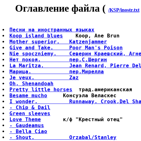
Оглавление файла (
/KSP/inostr.txt
Песни на иностранных языках
Koop island blues
Mother superior.   Katzenjammer
Give and Take.     Poor Man's Poison
Nie spoczniemy.    Северин Краевский, Агн
Нет покоя.         пер.С.Шергин
La Maritza.        Jean Renard, Pierre De
Марица.            пер.Мирелла
Je veux.           Zaz
Oh, Shenandoah
Pretty little horses
Besame mucho
I wonder.          Runnaway. Crook,Del Sh
- Chip & Dail
Green sleeves
Love Theme
- Gaudeamus
- Bella Ciao
- Shout.           Orzabal/Stanley