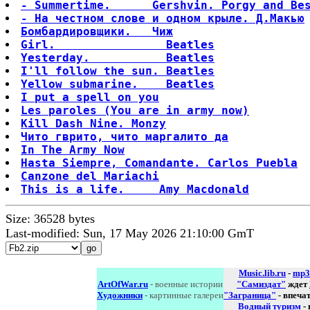
- Summertime.      Gershvin. Porgy and Be
- На честном слове и одном крыле. Д.Макью
Бомбардировщики.   Чиж
Girl.                Beatles
Yesterday.           Beatles
I'll follow the suп. Beatles
Yellow submarine.    Beatles
I put a spell on you
Les paroles (You are in army now)
Kill Dash Nine. Monzy
Чито гврито, чито маргалито да
In The Army Now
Hasta Siempre, Comandante. Carlos Puebla
Canzone del Mariachi
This is a life.     Amy Macdonald
Size: 36528 bytes
Last-modified: Sun, 17 May 2026 21:10:00 GmT
Music.lib.ru
-
mp3
ArtOfWar.ru
- военные истории
"Самиздат"
ждет
Художники
- картинные галереи
"Заграница"
- впеча
Водный туризм
-