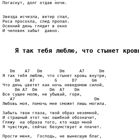
Погаснут, долг отдав ночи.

Звезда исчезла, ветер спал,

Роса просохла, след пропал.

Осенний день глядит в окно

И человек забыт  давно.

Я так тебя люблю, что стынет кров
   Dm    A7   Dm       Dm      A7      Dm

Я так тебя люблю, что стынет кровь внутри,

     Dm    A7        G      D7      Gm

Что день цветет как ночь неведомою силой,

     Dm A7  Dm     Dm  A7    Dm

Все сущее молю, не убывай, гори,

   A7                                Dm

Любовь моя, помочь мне сможет лишь могила.

Забыть твои глаза, твой образ неземной,

И страшный этот час ошибкой обозначит,

Гляжу  на образа того, кто надо мной

Я чувствую, сейчас безумствует и плачет.

Прости меня,  Господь, не вынесшую благ,
