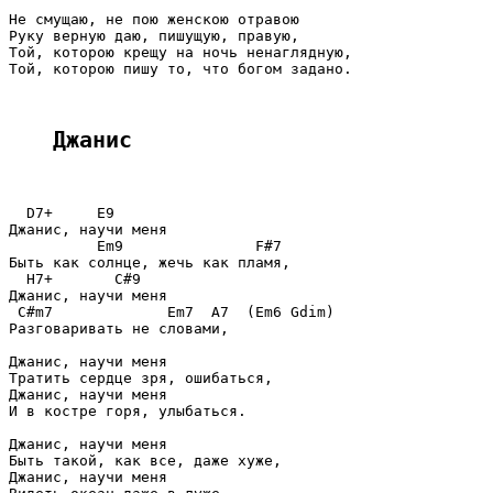
Не смущаю, не пою женскою отравою

Руку верную даю, пишущую, правую,

Той, которою крещу на ночь ненаглядную,

Той, которою пишу то, что богом задано.

Джанис
  D7+     E9

Джанис, научи меня

          Em9               F#7

Быть как солнце, жечь как пламя,

  H7+       C#9

Джанис, научи меня

 C#m7             Em7  A7  (Em6 Gdim)

Разговаривать не словами,

Джанис, научи меня

Тратить сердце зря, ошибаться,

Джанис, научи меня

И в костре горя, улыбаться.

Джанис, научи меня

Быть такой, как все, даже хуже,

Джанис, научи меня
