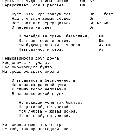
Пусть это чудо  тайны чистой     Gm  A7

Перерождает  сон в рассвет.      Dm

    Пусть это чудо закружится        Dm   F#dim

    Над огоньком живых сердец,       Gm

    Заставит нас переродиться        Gm A7 Gm

    И перейти на свет.               Dm

       И перейдя за грань  безмолвья,    Gm

       За грань обид и бытия,            Dm

       Мы будем долго жить у моря        A7 Dm

       Невыразимости себя.               A7

Невыразимости друг друга,

Неодолимости тумана,

Нас окружающего будто,

Мы средь большого океана.

    И вырываясь в бесконечность

    На крыльях раненой души,

    Я слышу голос человечий

    В нечеловеческой глуши.

       Не покидай меня так быстро,

       Не догорай, не улетай.

       Моя любовь - живая искра,

       Не остывай, не умирай.

Не покидай меня так быстро,

Не тай, как прошлогодний снег,
