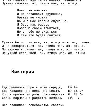
Чужими словами, ах, птица моя, ах, птица.

        Ничто не поможет

        И не остановит круженье,

        Оружье не сложит

        Во мне мое сердца служенье.

        Я буду как рыцарь

        Любовью своею томиться,

        Но в небе не скрыться

        И там это будет сниться.

Суметь бы проститься, ах, птица моя, ах, птица.

И не возвратиться, ах, птица моя, ах, птица.

Прошедшей водицей, ах, птица моя, ах, птица.

Ненужной страницей, ах, птица моя, ах, птица.

Виктория
Еще дымилось горе в моем сердце,   Em Am

Еще казался мне весь мир седым,    H7 Em D7

Когда пришла ты душу обессмертить  G  E7 Am

Своим порывам к радостям земным.   F#7 H7

Все озарилось серебристым светом,
