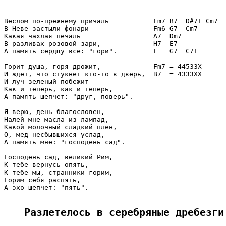
Веслом по-прежнему причаль           Fm7 B7  D#7+ Cm7

В Неве застыли фонари                Fm6 G7  Cm7

Какая чахлая печаль                  A7  Dm7

В разливах розовой зари,             H7  E7

А память сердцу все: "гори".         F   G7  C7+

Горит душа, горя дрожит,             Fm7 = 44533X

И ждет, что стукнет кто-то в дверь,  B7  = 4333XX

И луч зеленый побежит

Как и теперь, как и теперь,

А память шепчет: "друг, поверь".

Я верю, день благословен,

Налей мне масла из лампад,

Какой молочный сладкий плен,

О, мед несбывшихся услад,

А память мне: "господень сад".

Господень сад, великий Рим,

К тебе вернусь опять,

К тебе мы, странники горим,

Горим себя распять,

А эхо шепчет: "пять".

Разлетелось в серебряные дребезги