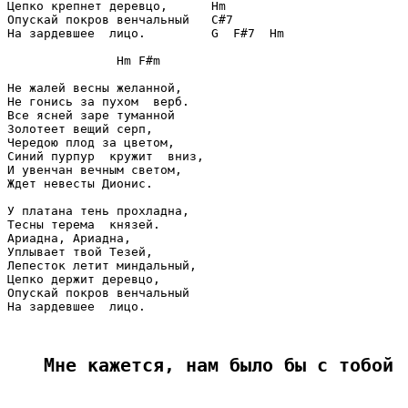
Цепко крепнет деревцо,      Hm

Опускай покров венчальный   C#7

На зардевшее  лицо.         G  F#7  Hm

               Hm F#m

Не жалей весны желанной,

Не гонись за пухом  верб.

Все ясней заре туманной

Золотеет вещий серп,

Чередою плод за цветом,

Синий пурпур  кружит  вниз,

И увенчан вечным светом,

Ждет невесты Дионис.

У платана тень прохладна,

Тесны терема  князей.

Ариадна, Ариадна,

Уплывает твой Тезей,

Лепесток летит миндальный,

Цепко держит деревцо,

Опускай покров венчальный

На зардевшее  лицо.

Мне кажется, нам было бы с тобой