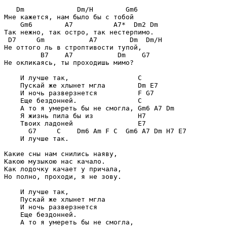
   Dm             Dm/H        Gm6

Мне кажется, нам было бы с тобой

    Gm6        A7          A7*  Dm2 Dm

Так нежно, так остро, так нестерпимо.

 D7     Gm           A7        Dm  Dm/H

Не оттого ль в строптивости тупой,

         B7    A7           Dm    G7

Не окликаясь, ты проходишь мимо?

    И лучше так,                 C

    Пускай же хлынет мгла        Dm E7

    И ночь разверзнется          F G7

    Еще бездонней.               C

    А то я умереть бы не смогла, Gm6 A7 Dm

    Я жизнь пила бы из           H7

    Твоих ладоней                E7

      G7     C    Dm6 Am F C  Gm6 A7 Dm H7 E7

    И лучше так.

Какие сны нам снились наяву,

Какою музыкою нас качало.

Как лодочку качает у причала,

Но полно, проходи, я не зову.

    И лучше так,

    Пускай же хлынет мгла

    И ночь разверзнется

    Еще бездонней.

    А то я умереть бы не смогла,
