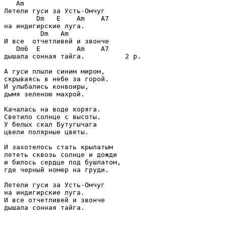
   Am

Летели гуси за Усть-Омчуг

        Dm   E    Am    A7

на индигирские луга.

         Dm   Am

И все  отчетливей и звонче

   Dm6  E         Am    A7

дышала сонная тайга.          2 р.

А гуси плыли синим миром,

скрываясь в небе за горой.

И улыбались конвоиры,

дымя зеленою махрой.

Качалась на воде коряга.

Светило солнце с высоты.

У белых скал Бутугычага

цвели полярные цветы.

И захотелось стать крылатым

лететь сквозь солнце и дожди

и билось сердце под бушлатом,

где черный номер на груди.

Летели гуси за Усть-Омчуг

на индигирские луга.

И все отчетливей и звонче

дышала сонная тайга.
