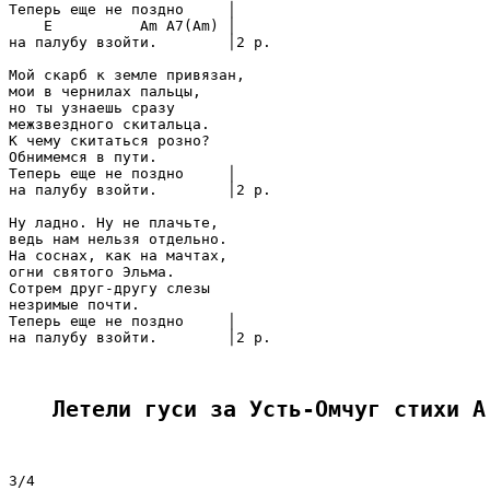
Теперь ещe не поздно     │

    E          Am A7(Am) │

на палубу взойти.        │2 р.

Мой скарб к земле привязан,

мои в чернилах пальцы,

но ты узнаешь сразу

межзвeздного скитальца.

К чему скитаться розно?

Обнимемся в пути.

Теперь ещe не поздно     │

на палубу взойти.        │2 р.

Ну ладно. Ну не плачьте,

ведь нам нельзя отдельно.

На соснах, как на мачтах,

огни святого Эльма.

Сотрeм друг-другу слeзы

незримые почти.

Теперь ещe не поздно     │

на палубу взойти.        │2 р.

Летели гуси за Усть-Омчуг стихи А
3/4
