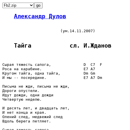
Александр Дулов
                         (ум.14.11.2007)

Тайга           сл. И.Жданов
Сырая тяжесть сапога,              D  C7  F

Роса на карабине.                  E7 A7

Кругом тайга, одна тайга,          Dm Gm

И мы -- посередине.                E7 A7 Dm

Письма не жди, письма не жди,

Дороги опустели.

Идут дожди, одни дожди

Четвертую неделю.

И десять лет, и двадцать лет,

И нет конца и края.

Олений след, медвежий след

Вдоль берега петляет.

Сырая тяжесть сапога,
