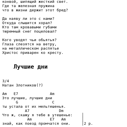
конвой, шипящий жeсткий свет.

Где та железная пружина

что в жизни держит этот бред?

Да наяву ли это с нами?

Откуда слышится хорал?

Кто там кровавыми губами

тюремный снег поцеловал?

Кого уводят чьи обьятья?

Глаза слезятся на ветру,

на металлическом распятье

Христос приварен ко кресту.

Лучшие дни
3/4

Натан Злотников(?)

Am   E7              Am

Это лучшие, лучшие дни

      G               C

ты устала от их мельтешенья.

          A7             Dm

Что ж, скажу я тебе в утешенье:    │

           Am        E7   Am       │

знай, как поезд промчатся они.     │2 р.
