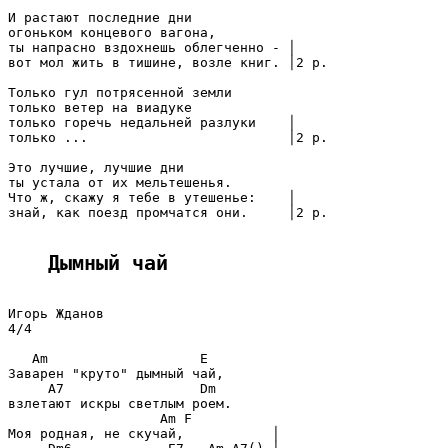
И растают последние дни

огоньком концевого вагона,

ты напрасно вздохнeшь облегчeнно - │

вот мол жить в тишине, возле книг. │2 р.

Только гул потрясeнной земли

только ветер на виадуке

только горечь недальней разлуки    │

только ...                         │2 р.

Это лучшие, лучшие дни

ты устала от их мельтешенья.

Что ж, скажу я тебе в утешенье:    │

знай, как поезд промчатся они.     │2 р.

Дымный чай
Игорь Жданов

4/4

   Am                   E

Заварен "круто" дымный чай,

     A7                 Dm

взлетают искры светлым роем.

                   Am F

Моя родная, не скучай,           │
