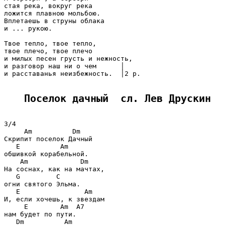
стая река, вокруг река

ложится плавною мольбою.

Вплетаешь в струны облака

и ... рукою.

Твоe тепло, твоe тепло,

твоe плечо, твоe плечо

и милых песен грусть и нежность,

и разговор наш ни о чeм      │

и расставанья неизбежность.  │2 р.

Поселок дачный  сл. Лев Друскин
3/4

     Am          Dm

Скрипит посeлок Дачный

   E          Am

обшивкой корабельной.

    Am             Dm

На соснах, как на мачтах,

   G         C

огни святого Эльма.

   E                Am

И, если хочешь, к звeздам

     E        Am  A7

нам будет по пути.

   Dm          Am
