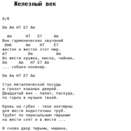
Железный век
6/8

Dm Am H7 E7 Am

  Am      H7   E7     Am

Вне гармонических звучаний

 Dm6      Am    H7    E7

жесток и жeсток этот мир.

A7         Dm          Am

Из жести кружка, миска, чайник,

Dm     Am   H7 E7 Am

... собака-конвоир.

Dm Am H7 E7 Am

Стук металлической посуды

и грохот кованых дверей.

Двадцатый век - палач, паскуда,

по горло в музыке твоей.

Кровь на губах - твои ноктюрны

для жести водосточных труб.

Трубят по пересыльным тюрьмам

на жести спят и в жести ...

И снова двор тюрьмы, машина,
