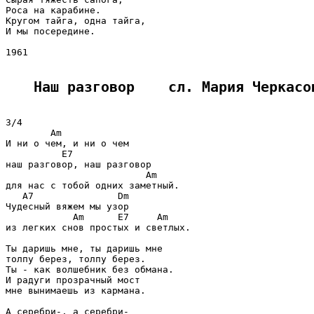
Роса на карабине.

Кругом тайга, одна тайга,

И мы посередине.

1961

Наш разговор    сл. Мария Черкасо
3/4

        Am

И ни о чeм, и ни о чeм

          E7

наш разговор, наш разговор

                         Am

для нас с тобой одних заметный.

   A7               Dm

Чудесный вяжем мы узор

            Am      E7     Am

из лeгких снов простых и светлых.

Ты даришь мне, ты даришь мне

толпу берeз, толпу берeз.

Ты - как волшебник без обмана.

И радуги прозрачный мост

мне вынимаешь из кармана.

А серебри-, а серебри-
