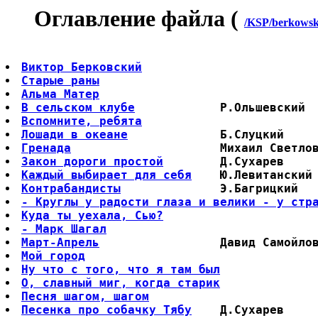
Оглавление файла (
/KSP/berkowsk
Виктор Берковский
Старые раны
Альма Матер
В сельском клубе
Вспомните, ребята
Лошади в океане
Гренада
Закон дороги простой
Каждый выбирает для себя
Контрабандисты
- Круглы у радости глаза и велики - у стр
Куда ты уехала, Сью?
- Марк Шагал
Март-Апрель
Мой город
Ну что с того, что я там был
О, славный миг, когда старик
Песня шагом, шагом
Песенка про собачку Тябу