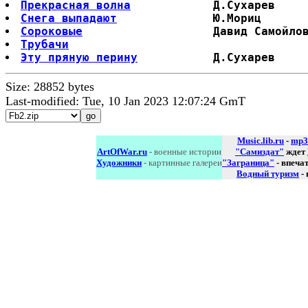
Прекрасная волна
Снега выпадают
Сороковые
Трубачи
Эту пряную перину
Size: 28852 bytes
Last-modified: Tue, 10 Jan 2023 12:07:24 GmT
Music.lib.ru
-
mp3
ArtOfWar.ru
- военные истории
"Самиздат"
ждет
Художники
- картинные галереи
"Заграница"
- впеча
Водный туризм
-