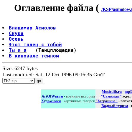
Оглавление файла (
/KSP/asmolow.
Владимир Асмолов
Скука
Осень
Этот танец с тобой
Ты и я
В кинозале темном
Size: 6247 bytes
Last-modified: Sat, 12 Oct 1996 09:16:35 GmT
Music.lib.ru
-
mp3
ArtOfWar.ru
- военные истории
"Самиздат"
ждет
Художники
- картинные галереи
"Заграница"
- впеча
Водный туризм
-