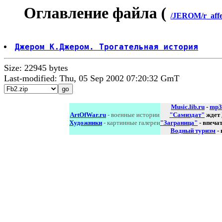
Оглавление файла (
/JEROM/r_affe
Джером К.Джером. Трогательная история
Size: 22945 bytes
Last-modified: Thu, 05 Sep 2002 07:20:32 GmT
Music.lib.ru
-
mp3
ArtOfWar.ru
- военные истории
"Самиздат"
ждет
Художники
- картинные галереи
"Заграница"
- впеча
Водный туризм
-